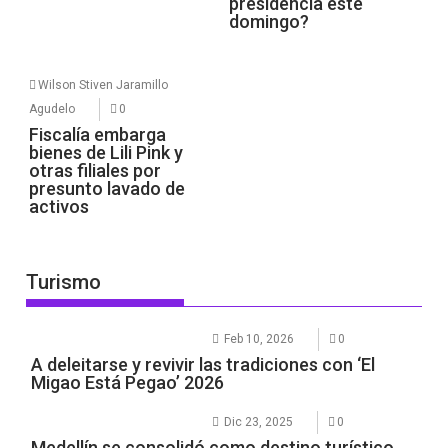
presidencia este
domingo?
Wilson Stiven Jaramillo
Agudelo
0
Fiscalía embarga
bienes de Lili Pink y
otras filiales por
presunto lavado de
activos
Turismo
Feb 10, 2026
0
A deleitarse y revivir las tradiciones con ‘El
Migao Está Pegao’ 2026
Dic 23, 2025
0
Medellín se consolidó como destino turístico