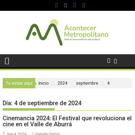
Saltar
al
contenido
Tu estas aquí
Inicio
2024
septiembre
4
Día:
4 de septiembre de 2024
Cinemancia 2024: El Festival que revoluciona el
cine en el Valle de Aburrá
Sep 4, 2024
Daniela García