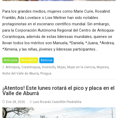
Para los grandes medios, mujeres como Marie Curie, Rosalind
Franklin, Ada Lovelace o Lise Meitner han sido notables
protagonistas en el escenario científico mundial. Sin embargo,
para la Corporación Autónoma Regional del Centro de Antioquia-
Corantioquia, además de estas lideresas mundiales, quienes se
llevan todos los méritos son Manuela, *Daniela, *Juana, *Andrea,
*Ximena, y las niñas, jóvenes y lideresas participantes…
Antioquia
Área Metro
Barbosa
,
,
,
,
,
,
Antioquia
Corantioquia
Inversión
Mujer
Mujer en la ciencia
Mujeres
,
Norte del Valle de Aburrá
Piragua
¡Atentos! Este lunes rotará el pico y placa en el
Valle de Aburrá
Ene 28, 2026
Luis Ricardo Castrillón Piedrahíta