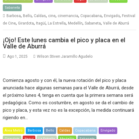
Sabaneta
,
,
,
,
,
,
,
Barbosa
Bello
Caldas
cine
cinemancia
Copacabana
Envigado
Festival
,
,
,
,
,
,
de Cine
Girardota
Itagüí
La Estrella
Medellín
Sabaneta
Valle de Aburrá
¡Ojo! Este lunes cambia el pico y placa en el
Valle de Aburrá
Ago 1, 2025
Wilson Stiven Jaramillo Agudelo
Comienza agosto y con él, la nueva rotación del pico y placa
anunciada hace algunas semanas para el Valle de Aburrá, desde
el próximo lunes 4, tenga en cuenta que la primera semana será
pedagógica. Como es costumbre, en agosto se da el cambio de
pico y placa, y esta vez no es la excepción, la medida continuará
rigiendo en…
Área Metro
Barbosa
Bello
Caldas
Copacabana
Envigado
Girardota
Itaguí
La Estrella
Medellín
Sabaneta