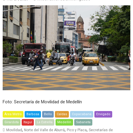
Foto: Secretaría de Movilidad de Medellín
Área Metro
Barbosa
Bello
Caldas
Copacabana
Envigado
Girardota
Itaguí
La Estrella
Medellín
Sabaneta
,
,
,
Movilidad
Norte del Valle de Aburrá
Pico y Placa
Secretarías de