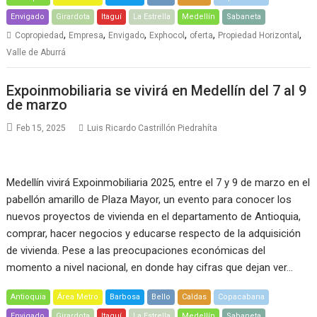
Envigado
Girardota
Itaguí
La Estrella
Medellín
Sabaneta
,
,
,
,
,
,
Copropiedad
Empresa
Envigado
Exphocol
oferta
Propiedad Horizontal
Valle de Aburrá
Expoinmobiliaria se vivirá en Medellín del 7 al 9
de marzo
Feb 15, 2025
Luis Ricardo Castrillón Piedrahíta
Medellín vivirá Expoinmobiliaria 2025, entre el 7 y 9 de marzo en el
pabellón amarillo de Plaza Mayor, un evento para conocer los
nuevos proyectos de vivienda en el departamento de Antioquia,
comprar, hacer negocios y educarse respecto de la adquisición
de vivienda. Pese a las preocupaciones económicas del
momento a nivel nacional, en donde hay cifras que dejan ver…
Antioquia
Área Metro
Barbosa
Bello
Caldas
Copacabana
Envigado
Girardota
Itaguí
La Estrella
Medellín
Sabaneta