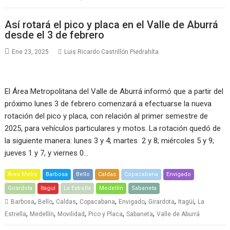
Así rotará el pico y placa en el Valle de Aburrá
desde el 3 de febrero
Ene 23, 2025
Luis Ricardo Castrillón Piedrahíta
El Área Metropolitana del Valle de Aburrá informó que a partir del
próximo lunes 3 de febrero comenzará a efectuarse la nueva
rotación del pico y placa, con relación al primer semestre de
2025, para vehículos particulares y motos. La rotación quedó de
la siguiente manera: lunes 3 y 4; martes 2 y 8; miércoles 5 y 9;
jueves 1 y 7, y viernes 0…
Área Metro
Barbosa
Bello
Caldas
Copacabana
Envigado
Girardota
Itaguí
La Estrella
Medellín
Sabaneta
,
,
,
,
,
,
,
Barbosa
Bello
Caldas
Copacabana
Envigado
Girardota
Itagüí
La
,
,
,
,
,
Estrella
Medellín
Movilidad
Pico y Placa
Sabaneta
Valle de Aburrá