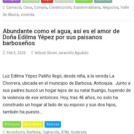
,
,
,
,
,
,
Camacol
Casa
Compra
Construcción
Expoinmobiliaria
Negocios
Valle
,
de Aburrá
vivienda
Abundante como el agua, así es el amor de
Doña Edilma Yépez por sus paisanos
barboseños
Feb 5, 2025
Wilson Stiven Jaramillo Agudelo
Luz Edilma Yépez Patiño llegó, desde niña, a la vereda La
Chorrera, ubicada en el municipio de Barbosa, Antioquia. Junto a
sus padres buscó un hogar lejos de su natal Ituango, huyendo de
la violencia de ese entonces. Hoy, tras 46 años, no solo ha
construido un hogar al lado de su esposo y sus dos hijos,
también ha puesto…
Antioquia
Área Metro
Barbosa
,
,
,
,
Acueducto
Barbosa
Captación
EPM
Quebrada