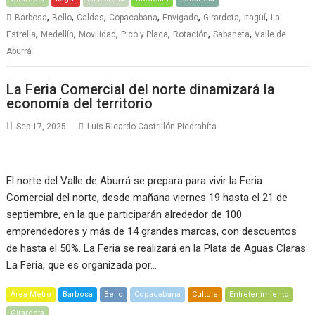
,
,
,
,
,
,
,
Barbosa
Bello
Caldas
Copacabana
Envigado
Girardota
Itagüí
La
,
,
,
,
,
,
Estrella
Medellín
Movilidad
Pico y Placa
Rotación
Sabaneta
Valle de
Aburrá
La Feria Comercial del norte dinamizará la
economía del territorio
Sep 17, 2025
Luis Ricardo Castrillón Piedrahíta
El norte del Valle de Aburrá se prepara para vivir la Feria
Comercial del norte, desde mañana viernes 19 hasta el 21 de
septiembre, en la que participarán alrededor de 100
emprendedores y más de 14 grandes marcas, con descuentos
de hasta el 50%. La Feria se realizará en la Plata de Aguas Claras.
La Feria, que es organizada por…
Área Metro
Barbosa
Bello
Copacabana
Cultura
Entretenimiento
Girardota