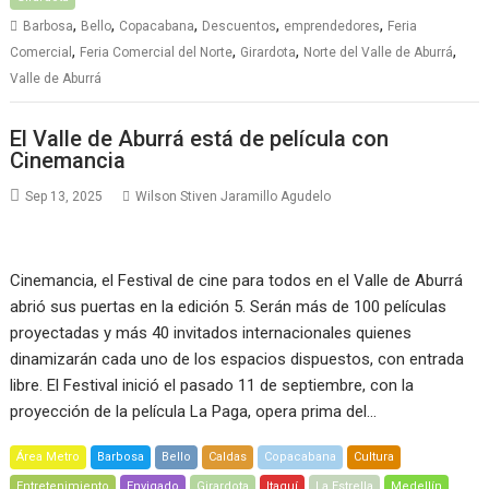
,
,
,
,
,
Barbosa
Bello
Copacabana
Descuentos
emprendedores
Feria
,
,
,
,
Comercial
Feria Comercial del Norte
Girardota
Norte del Valle de Aburrá
Valle de Aburrá
El Valle de Aburrá está de película con
Cinemancia
Sep 13, 2025
Wilson Stiven Jaramillo Agudelo
Cinemancia, el Festival de cine para todos en el Valle de Aburrá
abrió sus puertas en la edición 5. Serán más de 100 películas
proyectadas y más 40 invitados internacionales quienes
dinamizarán cada uno de los espacios dispuestos, con entrada
libre. El Festival inició el pasado 11 de septiembre, con la
proyección de la película La Paga, opera prima del…
Área Metro
Barbosa
Bello
Caldas
Copacabana
Cultura
Entretenimiento
Envigado
Girardota
Itaguí
La Estrella
Medellín