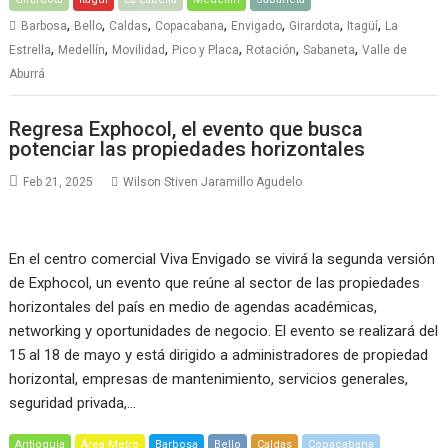
,
,
,
,
,
,
,
Barbosa
Bello
Caldas
Copacabana
Envigado
Girardota
Itagüí
La
,
,
,
,
,
,
Estrella
Medellín
Movilidad
Pico y Placa
Rotación
Sabaneta
Valle de
Aburrá
Regresa Exphocol, el evento que busca
potenciar las propiedades horizontales
Feb 21, 2025
Wilson Stiven Jaramillo Agudelo
En el centro comercial Viva Envigado se vivirá la segunda versión
de Exphocol, un evento que reúne al sector de las propiedades
horizontales del país en medio de agendas académicas,
networking y oportunidades de negocio. El evento se realizará del
15 al 18 de mayo y está dirigido a administradores de propiedad
horizontal, empresas de mantenimiento, servicios generales,
seguridad privada,…
Antioquia
Área Metro
Barbosa
Bello
Caldas
Copacabana