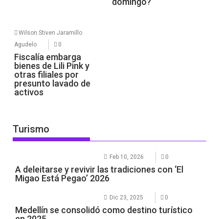
domingo?
Wilson Stiven Jaramillo
Agudelo
0
Fiscalía embarga
bienes de Lili Pink y
otras filiales por
presunto lavado de
activos
Turismo
Feb 10, 2026
0
A deleitarse y revivir las tradiciones con ‘El
Migao Está Pegao’ 2026
Dic 23, 2025
0
Medellín se consolidó como destino turístico
en 2025