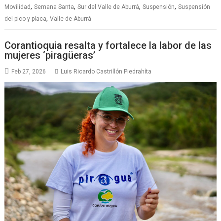
,
,
,
,
Movilidad
Semana Santa
Sur del Valle de Aburrá
Suspensión
Suspensión
,
del pico y placa
Valle de Aburrá
Corantioquia resalta y fortalece la labor de las
mujeres ‘piragüeras’
Feb 27, 2026
Luis Ricardo Castrillón Piedrahíta