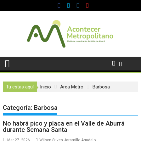
Saltar
al
contenido
Tu estas aquí
Inicio
Área Metro
Barbosa
Categoría:
Barbosa
No habrá pico y placa en el Valle de Aburrá
durante Semana Santa
Mar 27, 2026
Wilson Stiven Jaramillo Agudelo