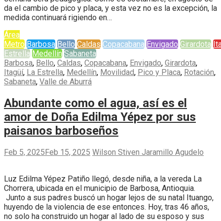
da el cambio de pico y placa, y esta vez no es la excepción, la
medida continuará rigiendo en…
Área
Metro
Barbosa
Bello
Caldas
Copacabana
Envigado
Girardota
It
Estrella
Medellín
Sabaneta
Barbosa
,
Bello
,
Caldas
,
Copacabana
,
Envigado
,
Girardota
,
Itagüí
,
La Estrella
,
Medellín
,
Movilidad
,
Pico y Placa
,
Rotación
,
Sabaneta
,
Valle de Aburrá
Abundante como el agua, así es el
amor de Doña Edilma Yépez por sus
paisanos barboseños
Feb 5, 2025
Feb 15, 2025
Wilson Stiven Jaramillo Agudelo
Luz Edilma Yépez Patiño llegó, desde niña, a la vereda La
Chorrera, ubicada en el municipio de Barbosa, Antioquia.
Junto a sus padres buscó un hogar lejos de su natal Ituango,
huyendo de la violencia de ese entonces. Hoy, tras 46 años,
no solo ha construido un hogar al lado de su esposo y sus