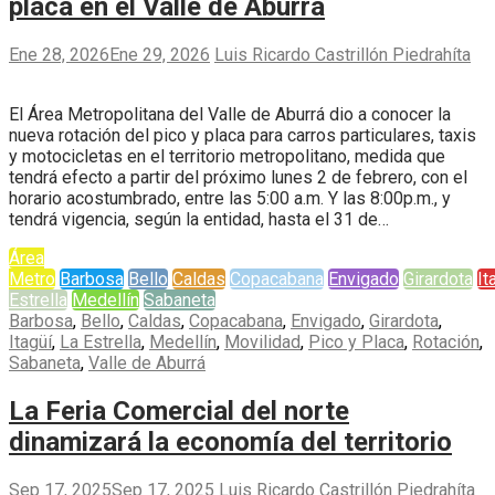
placa en el Valle de Aburrá
Ene 28, 2026
Ene 29, 2026
Luis Ricardo Castrillón Piedrahíta
El Área Metropolitana del Valle de Aburrá dio a conocer la
nueva rotación del pico y placa para carros particulares, taxis
y motocicletas en el territorio metropolitano, medida que
tendrá efecto a partir del próximo lunes 2 de febrero, con el
horario acostumbrado, entre las 5:00 a.m. Y las 8:00p.m., y
tendrá vigencia, según la entidad, hasta el 31 de…
Área
Metro
Barbosa
Bello
Caldas
Copacabana
Envigado
Girardota
It
Estrella
Medellín
Sabaneta
Barbosa
,
Bello
,
Caldas
,
Copacabana
,
Envigado
,
Girardota
,
Itagüí
,
La Estrella
,
Medellín
,
Movilidad
,
Pico y Placa
,
Rotación
,
Sabaneta
,
Valle de Aburrá
La Feria Comercial del norte
dinamizará la economía del territorio
Sep 17, 2025
Sep 17, 2025
Luis Ricardo Castrillón Piedrahíta