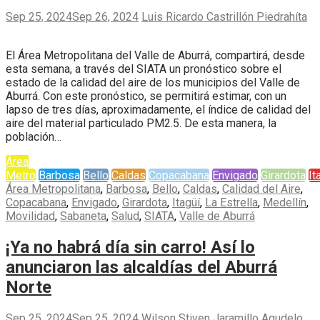
Sep 25, 2024
Sep 26, 2024
Luis Ricardo Castrillón Piedrahíta
El Área Metropolitana del Valle de Aburrá, compartirá, desde
esta semana, a través del SIATA un pronóstico sobre el
estado de la calidad del aire de los municipios del Valle de
Aburrá. Con este pronóstico, se permitirá estimar, con un
lapso de tres días, aproximadamente, el índice de calidad del
aire del material particulado PM2.5. De esta manera, la
población…
Área
Metro
Barbosa
Bello
Caldas
Copacabana
Envigado
Girardota
It
Área Metropolitana
,
Barbosa
,
Bello
,
Caldas
,
Calidad del Aire
,
Copacabana
,
Envigado
,
Girardota
,
Itagüí
,
La Estrella
,
Medellín
,
Movilidad
,
Sabaneta
,
Salud
,
SIATA
,
Valle de Aburrá
¡Ya no habrá día sin carro! Así lo
anunciaron las alcaldías del Aburrá
Norte
Sep 25, 2024
Sep 25, 2024
Wilson Stiven Jaramillo Agudelo