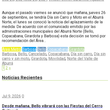
Aunque el pasado viernes se anunció que mañana, jueves 26
de septiembre, se tendría Día sin Carro y Moto en el Aburrá
Norte, el lunes se conoció la noticia del aplazamiento de la
medida. De acuerdo con el comunicado emitido por las
administraciones municipales del Aburrá Norte (Bello,
Copacabana, Girardota y Barbosa) esta decisión se tomó por
recomendación del Área…
Área Metro
Barbosa
Bello
Copacabana
Girardota
Barbosa
,
Bello
,
Cancelado
,
Copacabana
,
Día sin carro
,
Día sin
carro y sin moto
,
Girardota
,
Movilidad
,
Norte del Valle de
Aburrá
1
2
»
Noticias Recientes
Jul 9, 2026
0
Desde mañana, Bello vibrará con las Fiestas del Cerro