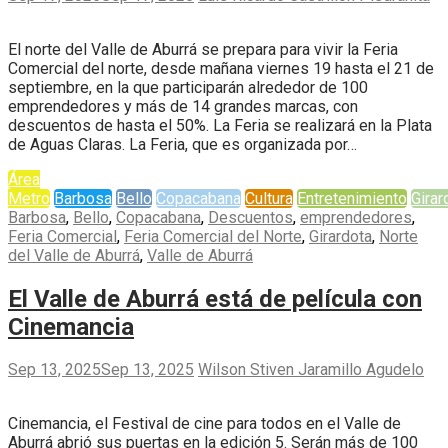
El norte del Valle de Aburrá se prepara para vivir la Feria
Comercial del norte, desde mañana viernes 19 hasta el 21 de
septiembre, en la que participarán alrededor de 100
emprendedores y más de 14 grandes marcas, con
descuentos de hasta el 50%. La Feria se realizará en la Plata
de Aguas Claras. La Feria, que es organizada por…
Área
Metro
Barbosa
Bello
Copacabana
Cultura
Entretenimiento
Girar
Barbosa
,
Bello
,
Copacabana
,
Descuentos
,
emprendedores
,
Feria Comercial
,
Feria Comercial del Norte
,
Girardota
,
Norte
del Valle de Aburrá
,
Valle de Aburrá
El Valle de Aburrá está de película con
Cinemancia
Sep 13, 2025
Sep 13, 2025
Wilson Stiven Jaramillo Agudelo
Cinemancia, el Festival de cine para todos en el Valle de
Aburrá abrió sus puertas en la edición 5. Serán más de 100