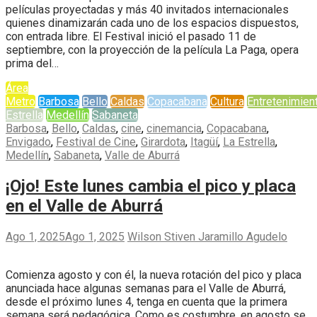
películas proyectadas y más 40 invitados internacionales
quienes dinamizarán cada uno de los espacios dispuestos,
con entrada libre. El Festival inició el pasado 11 de
septiembre, con la proyección de la película La Paga, opera
prima del…
Área
Metro
Barbosa
Bello
Caldas
Copacabana
Cultura
Entretenimien
Estrella
Medellín
Sabaneta
Barbosa
,
Bello
,
Caldas
,
cine
,
cinemancia
,
Copacabana
,
Envigado
,
Festival de Cine
,
Girardota
,
Itagüí
,
La Estrella
,
Medellín
,
Sabaneta
,
Valle de Aburrá
¡Ojo! Este lunes cambia el pico y placa
en el Valle de Aburrá
Ago 1, 2025
Ago 1, 2025
Wilson Stiven Jaramillo Agudelo
Comienza agosto y con él, la nueva rotación del pico y placa
anunciada hace algunas semanas para el Valle de Aburrá,
desde el próximo lunes 4, tenga en cuenta que la primera
semana será pedagógica. Como es costumbre, en agosto se