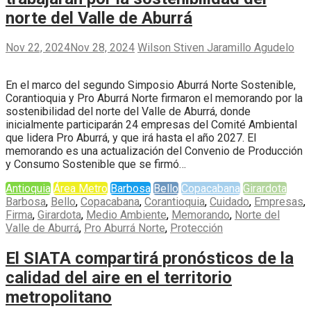
norte del Valle de Aburrá
Nov 22, 2024
Nov 28, 2024
Wilson Stiven Jaramillo Agudelo
En el marco del segundo Simposio Aburrá Norte Sostenible,
Corantioquia y Pro Aburrá Norte firmaron el memorando por la
sostenibilidad del norte del Valle de Aburrá, donde
inicialmente participarán 24 empresas del Comité Ambiental
que lidera Pro Aburrá, y que irá hasta el año 2027. El
memorando es una actualización del Convenio de Producción
y Consumo Sostenible que se firmó…
Antioquia
Área Metro
Barbosa
Bello
Copacabana
Girardota
Barbosa
,
Bello
,
Copacabana
,
Corantioquia
,
Cuidado
,
Empresas
,
Firma
,
Girardota
,
Medio Ambiente
,
Memorando
,
Norte del
Valle de Aburrá
,
Pro Aburrá Norte
,
Protección
El SIATA compartirá pronósticos de la
calidad del aire en el territorio
metropolitano