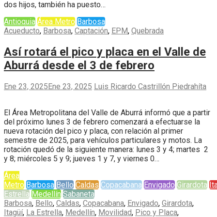
dos hijos, también ha puesto…
Antioquia
Área Metro
Barbosa
Acueducto
,
Barbosa
,
Captación
,
EPM
,
Quebrada
Así rotará el pico y placa en el Valle de
Aburrá desde el 3 de febrero
Ene 23, 2025
Ene 23, 2025
Luis Ricardo Castrillón Piedrahíta
El Área Metropolitana del Valle de Aburrá informó que a partir
del próximo lunes 3 de febrero comenzará a efectuarse la
nueva rotación del pico y placa, con relación al primer
semestre de 2025, para vehículos particulares y motos. La
rotación quedó de la siguiente manera: lunes 3 y 4; martes 2
y 8; miércoles 5 y 9; jueves 1 y 7, y viernes 0…
Área
Metro
Barbosa
Bello
Caldas
Copacabana
Envigado
Girardota
It
Estrella
Medellín
Sabaneta
Barbosa
,
Bello
,
Caldas
,
Copacabana
,
Envigado
,
Girardota
,
Itagüí
,
La Estrella
,
Medellín
,
Movilidad
,
Pico y Placa
,