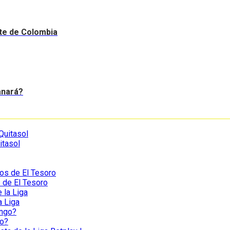
nte de Colombia
anará?
itasol
s de El Tesoro
a Liga
go?