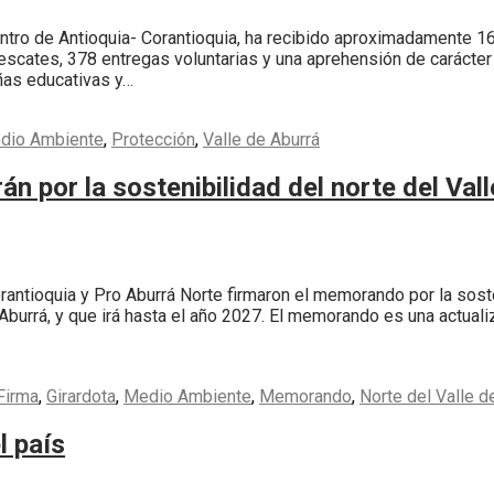
entro de Antioquia- Corantioquia, ha recibido aproximadamente 1
escates, 378 entregas voluntarias y una aprehensión de carácter
ñas educativas y…
dio Ambiente
,
Protección
,
Valle de Aburrá
án por la sostenibilidad del norte del Val
ntioquia y Pro Aburrá Norte firmaron el memorando por la sosten
 Aburrá, y que irá hasta el año 2027. El memorando es una actua
Firma
,
Girardota
,
Medio Ambiente
,
Memorando
,
Norte del Valle d
l país