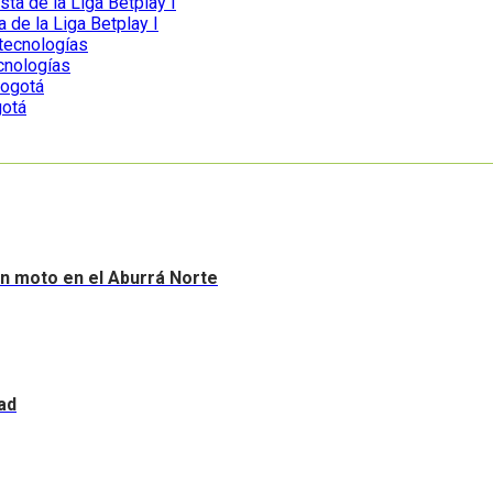
a de la Liga Betplay I
ecnologías
gotá
sin moto en el Aburrá Norte
ad