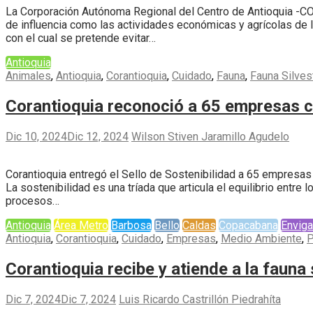
La Corporación Autónoma Regional del Centro de Antioquia -CO
de influencia como las actividades económicas y agrícolas de 
con el cual se pretende evitar…
Antioquia
Animales
,
Antioquia
,
Corantioquia
,
Cuidado
,
Fauna
,
Fauna Silves
Corantioquia reconoció a 65 empresas co
Dic 10, 2024
Dic 12, 2024
Wilson Stiven Jaramillo Agudelo
Corantioquia entregó el Sello de Sostenibilidad a 65 empresas 
La sostenibilidad es una tríada que articula el equilibrio ent
procesos…
Antioquia
Área Metro
Barbosa
Bello
Caldas
Copacabana
Envig
Antioquia
,
Corantioquia
,
Cuidado
,
Empresas
,
Medio Ambiente
,
P
Corantioquia recibe y atiende a la fauna 
Dic 7, 2024
Dic 7, 2024
Luis Ricardo Castrillón Piedrahíta