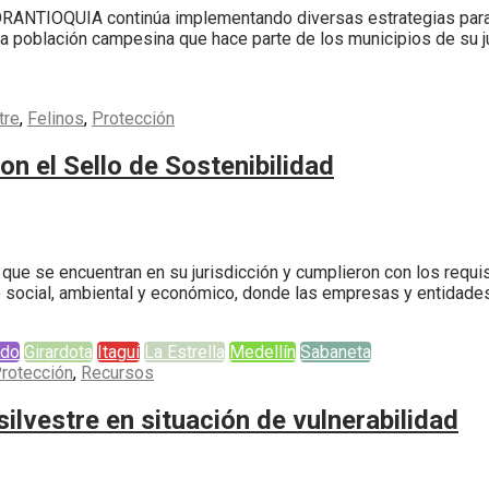
RANTIOQUIA continúa implementando diversas estrategias para p
la población campesina que hace parte de los municipios de su ju
tre
,
Felinos
,
Protección
n el Sello de Sostenibilidad
que se encuentran en su jurisdicción y cumplieron con los requisi
re lo social, ambiental y económico, donde las empresas y entid
ado
Girardota
Itaguí
La Estrella
Medellín
Sabaneta
rotección
,
Recursos
silvestre en situación de vulnerabilidad