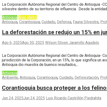
La Corporación Autónoma Regional del Centro de Antioquia -CO
silvestre dentro de su territorio de influencia. Desde la entid
Antioquia
Área Metro
Antioquia
,
Corantioquia
,
Cuidado
,
Defensa
,
Fauna Silvestre
,
Pro
La deforestación se redujo un 15% en ju
Ago 6, 2025
Ago 30, 2025
Wilson Stiven Jaramillo Agudelo
La Corporación Autónoma Regional del Centro de Antioquia- Cor
jurisdicción de la Corporación, en un 15%, lo que significa un a
Antioquia dio muestra de buenos resultados,…
Antioquia
Ambiente
,
Antioquia
,
Corantioquia
,
Cuidado
,
Deforestación
,
Pro
Corantioquia busca proteger a los felin
Jun 24, 2025
Jun 24, 2025
Luis Ricardo Castrillón Piedrahíta