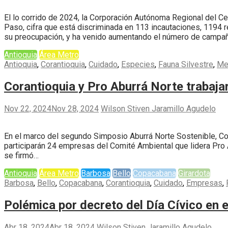
El lo corrido de 2024, la Corporación Autónoma Regional del C
Paso, cifra que está discriminada en 113 incautaciones, 1194 r
su preocupación, y ha venido aumentando el número de campa
Antioquia
Área Metro
Antioquia
,
Corantioquia
,
Cuidado
,
Especies
,
Fauna Silvestre
,
Me
Corantioquia y Pro Aburrá Norte trabajar
Nov 22, 2024
Nov 28, 2024
Wilson Stiven Jaramillo Agudelo
En el marco del segundo Simposio Aburrá Norte Sostenible, Cora
participarán 24 empresas del Comité Ambiental que lidera Pro
se firmó…
Antioquia
Área Metro
Barbosa
Bello
Copacabana
Girardota
Barbosa
,
Bello
,
Copacabana
,
Corantioquia
,
Cuidado
,
Empresas
,
Polémica por decreto del Día Cívico en e
Abr 18, 2024
Abr 18, 2024
Wilson Stiven Jaramillo Agudelo