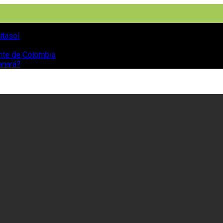
itasol
ente de Colombia
anará?