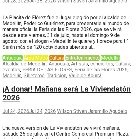
Jul 28, 2026
Jul 28, 2026
Wilson Stiven Jaramillo Agudelo
La Placita de Flórez fue el lugar elegido por el alcalde de
Medellín, Federico Gutiérrez, para presentarle al mundo de
manera oficial la Feria de las Flores 2026, que se vivirá
desde este viernes, 31 de julio, hasta el domingo 9 de
agosto, con el slogan «Medellín te quiere y florece para ti”.
Serán más de 120 actividades abiertas al…
Antioquia
Área Metro
Cultura
Entretenimiento
Medellín
Alcaldía de Medellín
,
Antioquia
,
Artistas
,
conciertos
,
Cultura
,
eventos
,
FERIA DE LAS FLORES
,
Feria de las Flores 2026
,
Medellín
,
Silleteros
,
Tradición
,
Valle de Aburrá
¡A donar! Mañana será La Viviendatón
2026
Jul 24, 2026
Jul 24, 2026
Wilson Stiven Jaramillo Agudelo
Una nueva versión de La Viviendatón se vivirá mañana,
sábado 25 de julio, en el Centro Comercial Premium Plaza,