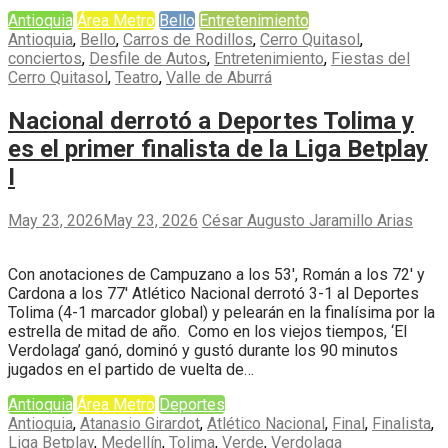
Antioquia
Área Metro
Bello
Entretenimiento
Antioquia
,
Bello
,
Carros de Rodillos
,
Cerro Quitasol
,
conciertos
,
Desfile de Autos
,
Entretenimiento
,
Fiestas del
Cerro Quitasol
,
Teatro
,
Valle de Aburrá
Nacional derrotó a Deportes Tolima y
es el primer finalista de la Liga Betplay
I
May 23, 2026
May 23, 2026
César Augusto Jaramillo Arias
Con anotaciones de Campuzano a los 53′, Román a los 72′ y
Cardona a los 77′ Atlético Nacional derrotó 3-1 al Deportes
Tolima (4-1 marcador global) y pelearán en la finalísima por la
estrella de mitad de año. Como en los viejos tiempos, ‘El
Verdolaga’ ganó, dominó y gustó durante los 90 minutos
jugados en el partido de vuelta de…
Antioquia
Área Metro
Deportes
Antioquia
,
Atanasio Girardot
,
Atlético Nacional
,
Final
,
Finalista
,
Liga Betplay
,
Medellín
,
Tolima
,
Verde
,
Verdolaga