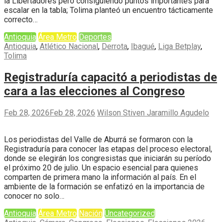
la Libertadores pero consiguiendo puntos importantes para
escalar en la tabla; Tolima planteó un encuentro tácticamente
correcto…
Antioquia
Área Metro
Deportes
Antioquia
,
Atlético Nacional
,
Derrota
,
Ibagué
,
Liga Betplay
,
Tolima
Registraduría capacitó a periodistas de
cara a las elecciones al Congreso
Feb 28, 2026
Feb 28, 2026
Wilson Stiven Jaramillo Agudelo
Los periodistas del Valle de Aburrá se formaron con la
Registraduría para conocer las etapas del proceso electoral,
donde se elegirán los congresistas que iniciarán su período
el próximo 20 de julio. Un espacio esencial para quienes
comparten de primera mano la información al país. En el
ambiente de la formación se enfatizó en la importancia de
conocer no solo…
Antioquia
Área Metro
Nación
Uncategorized