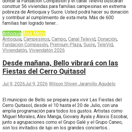
donde la Fundación Compasión y el canal Televid buscarán
construir 56 viviendas para familias campesinas en extrema
pobreza de Antioquia y Sucre. Usted podrá hacer su donación
y contribuir al cumplimiento de esta meta. Más de 600
familias han logrado tener…
Antioquia
Área Metro
Antioquia
,
Campesinos
,
Campo
,
Canal Televid
,
Donación
,
Fundación Compasión
,
Premium Plaza
,
Sucre
,
TeleVid
,
VIviendatón
,
Viviendatón 2026
Desde mañana, Bello vibrará con las
Fiestas del Cerro Quitasol
Jul 9, 2026
Jul 9, 2026
Wilson Stiven Jaramillo Agudelo
El municipio de Bello se prepara para vivir Las Fiestas del
Cerro Quitasol, desde el 10 hasta el 20 de Julio, con una
amplia programación para todos los gustos. Artistas como
Miguel Morales, Alex Manga, Giovany Ayala y Alexis Escobar,
junto a agrupaciones como el Grupo Galé y el Grupo Caneo,
son los invitados de lujo en los grandes conciertos…