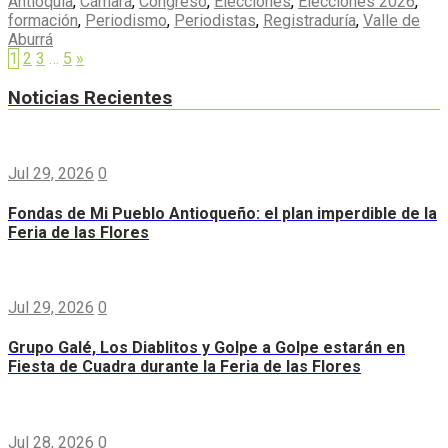
Antioquia
,
Cámara
,
Congreso
,
Elecciones
,
Elecciones 2026
,
formación
,
Periodismo
,
Periodistas
,
Registraduría
,
Valle de
Aburrá
1
2
3
…
5
»
Noticias Recientes
Jul 29, 2026
0
Fondas de Mi Pueblo Antioqueño: el plan imperdible de la
Feria de las Flores
Jul 29, 2026
0
Grupo Galé, Los Diablitos y Golpe a Golpe estarán en
Fiesta de Cuadra durante la Feria de las Flores
Jul 28, 2026
0