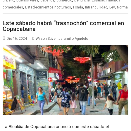
Bello
Buenos Aires
Caballos
Comercio
Denuncia
Establecimientos
,
,
,
,
,
comerciales
Establecimientos nocturnos
Fonda
Intranquilidad
Ley
Norma
Este sábado habrá “trasnochón” comercial en
Copacabana
Dic 16, 2024
Wilson Stiven Jaramillo Agudelo
La Alcaldía de Copacabana anunció que este sábado el