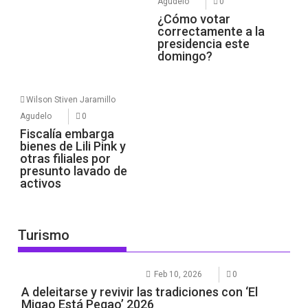
Agudelo
0
¿Cómo votar
correctamente a la
presidencia este
domingo?
Wilson Stiven Jaramillo
Agudelo
0
Fiscalía embarga
bienes de Lili Pink y
otras filiales por
presunto lavado de
activos
Turismo
Feb 10, 2026
0
A deleitarse y revivir las tradiciones con ‘El
Migao Está Pegao’ 2026