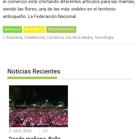
el comercio está ofertando diferentes artículos para las mamás,
siendo las flores, una de las más visibles en el territorio
antioqueño. La Federación Nacional…
Antioquia
Área Metro
Entretenimiento
,
,
,
,
Bisutería
Celebración
Comercio
Día de la Madre
Tecnología
Noticias Recientes
Jul 9, 2026
0
Desde mañana, Bello