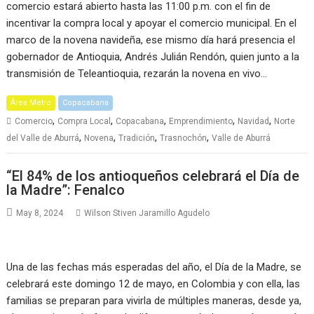
comercio estará abierto hasta las 11:00 p.m. con el fin de
incentivar la compra local y apoyar el comercio municipal. En el
marco de la novena navideña, ese mismo día hará presencia el
gobernador de Antioquia, Andrés Julián Rendón, quien junto a la
transmisión de Teleantioquia, rezarán la novena en vivo…
Área Metro
Copacabana
,
,
,
,
,
Comercio
Compra Local
Copacabana
Emprendimiento
Navidad
Norte
,
,
,
,
del Valle de Aburrá
Novena
Tradición
Trasnochón
Valle de Aburrá
“El 84% de los antioqueños celebrará el Día de
la Madre”: Fenalco
May 8, 2024
Wilson Stiven Jaramillo Agudelo
Una de las fechas más esperadas del año, el Día de la Madre, se
celebrará este domingo 12 de mayo, en Colombia y con ella, las
familias se preparan para vivirla de múltiples maneras, desde ya,