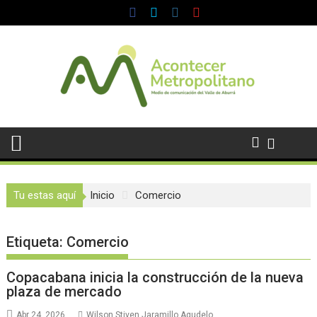
Saltar
al
contenido
Tu estas aquí
Inicio
Comercio
Etiqueta:
Comercio
Copacabana inicia la construcción de la nueva
plaza de mercado
Abr 24, 2026
Wilson Stiven Jaramillo Agudelo