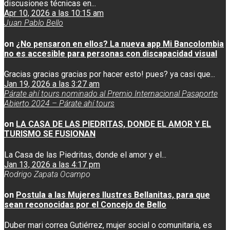
discusiones técnicas en...
Apr 10, 2026 a las 10:15 am
Juan Pablo Bello
on
¿No pensaron en ellos? La nueva app Mi Bancolombia
no es accesible para personas con discapacidad visual
Gracias gracias gracias por hacer esto! pues? ya casi que...
Jan 19, 2026 a las 3:27 am
Párate ahí tours nominado al Premio Internacional Pasaporte
Abierto 2024 – Párate ahí tours
on
LA CASA DE LAS PIEDRITAS, DONDE EL AMOR Y EL
TURISMO SE FUSIONAN
La Casa de las Piedritas, donde el amor y el...
Jan 13, 2026 a las 4:17 pm
Rodrigo Zapata Ocampo
on
Postula a las Mujeres Ilustres Bellanitas, para que
sean reconocidas por el Concejo de Bello
Duber mari correa Gutiérrez, mujer social o comunitaria, es