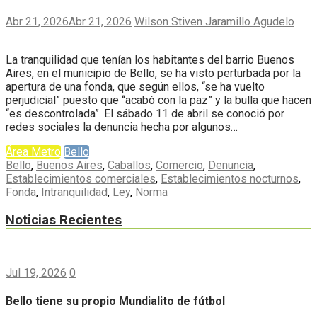
Abr 21, 2026
Abr 21, 2026
Wilson Stiven Jaramillo Agudelo
La tranquilidad que tenían los habitantes del barrio Buenos
Aires, en el municipio de Bello, se ha visto perturbada por la
apertura de una fonda, que según ellos, “se ha vuelto
perjudicial” puesto que “acabó con la paz” y la bulla que hacen
“es descontrolada”. El sábado 11 de abril se conoció por
redes sociales la denuncia hecha por algunos…
Área Metro
Bello
Bello
,
Buenos Aires
,
Caballos
,
Comercio
,
Denuncia
,
Establecimientos comerciales
,
Establecimientos nocturnos
,
Fonda
,
Intranquilidad
,
Ley
,
Norma
Noticias Recientes
Jul 19, 2026
0
Bello tiene su propio Mundialito de fútbol