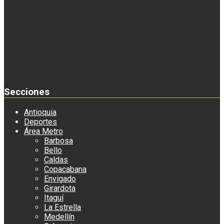
Secciones
Antioquia
Deportes
Área Metro
Barbosa
Bello
Caldas
Copacabana
Envigado
Girardota
Itaguí
La Estrella
Medellín