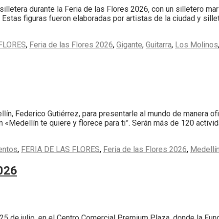
lletera durante la Feria de las Flores 2026, con un silletero mar
 Estas figuras fueron elaboradas por artistas de la ciudad y sill
 FLORES
,
Feria de las Flores 2026
,
Gigante
,
Guitarra
,
Los Molinos
llín, Federico Gutiérrez, para presentarle al mundo de manera ofi
n «Medellín te quiere y florece para ti”. Serán más de 120 activi
entos
,
FERIA DE LAS FLORES
,
Feria de las Flores 2026
,
Medellí
2026
25 de julio, en el Centro Comercial Premium Plaza, donde la Fun