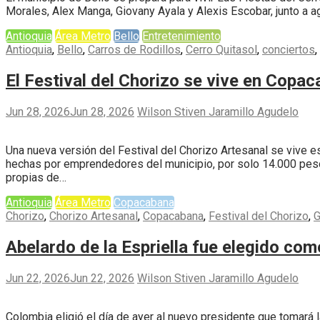
Morales, Alex Manga, Giovany Ayala y Alexis Escobar, junto a a
Antioquia
Área Metro
Bello
Entretenimiento
Antioquia
,
Bello
,
Carros de Rodillos
,
Cerro Quitasol
,
conciertos
,
El Festival del Chorizo se vive en Copa
Jun 28, 2026
Jun 28, 2026
Wilson Stiven Jaramillo Agudelo
Una nueva versión del Festival del Chorizo Artesanal se vive 
hechas por emprendedores del municipio, por solo 14.000 pesos.
propias de…
Antioquia
Área Metro
Copacabana
Chorizo
,
Chorizo Artesanal
,
Copacabana
,
Festival del Chorizo
,
G
Abelardo de la Espriella fue elegido co
Jun 22, 2026
Jun 22, 2026
Wilson Stiven Jaramillo Agudelo
Colombia eligió el día de ayer al nuevo presidente que tomará 