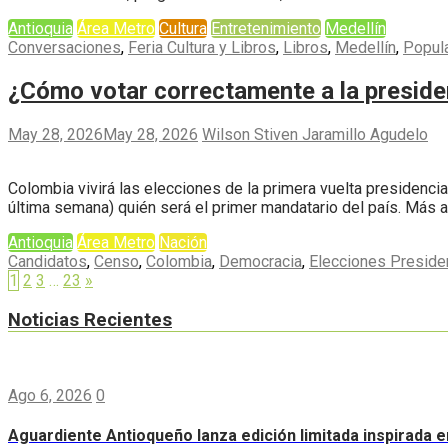
Antioquia
Área Metro
Cultura
Entretenimiento
Medellín
Conversaciones
,
Feria Cultura y Libros
,
Libros
,
Medellín
,
Popul
¿Cómo votar correctamente a la presid
May 28, 2026
May 28, 2026
Wilson Stiven Jaramillo Agudelo
Colombia vivirá las elecciones de la primera vuelta presidenci
última semana) quién será el primer mandatario del país. Más 
Antioquia
Área Metro
Nación
Candidatos
,
Censo
,
Colombia
,
Democracia
,
Elecciones Preside
1
2
3
…
23
»
Noticias Recientes
Ago 6, 2026
0
Aguardiente Antioqueño lanza edición limitada inspirada e