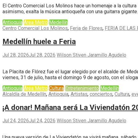
El Centro Comercial Los Molinos hace un homenaje a la cultura si
asimismo, exalta la música antioqueña con una guitarra gigante.
Antioquia
Área Metro
Medellín
Centro Comercial Los Molinos
,
Feria de Flores
,
FERIA DE LAS
Medellín huele a Feria
Jul 28, 2026
Jul 28, 2026
Wilson Stiven Jaramillo Agudelo
La Placita de Flórez fue el lugar elegido por el alcalde de Mede
viernes, 31 de julio, hasta el domingo 9 de agosto, con el sloga
Antioquia
Área Metro
Cultura
Entretenimiento
Medellín
Alcaldía de Medellín
,
Antioquia
,
Artistas
,
conciertos
,
Cultura
,
ev
¡A donar! Mañana será La Viviendatón 
Jul 24, 2026
Jul 24, 2026
Wilson Stiven Jaramillo Agudelo
Una nueva versión de La Viviendatón se vivirá mañana, sábado 