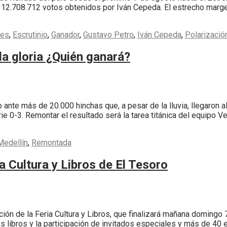
12.708.712 votos obtenidos por Iván Cepeda. El estrecho margen 
nes
,
Escrutinio
,
Ganador
,
Gustavo Petro
,
Iván Cepeda
,
Polarizació
la gloria ¿Quién ganará?
ante más de 20.000 hinchas que, a pesar de la lluvia, llegaron al 
rie 0-3. Remontar el resultado será la tarea titánica del equipo V
Medellín
,
Remontada
a Cultura y Libros de El Tesoro
ión de la Feria Cultura y Libros, que finalizará mañana domingo 7 
os libros y la participación de invitados especiales y más de 40 e