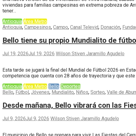
viviendas para familias campesinas en extrema pobreza de Anti
tener…
Antioquia
Área Metro
Antioquia
,
Campesinos
,
Campo
,
Canal Televid
,
Donación
,
Funda
Bello tiene su propio Mundialito de fútbo
Jul 19, 2026
Jul 19, 2026
Wilson Stiven Jaramillo Agudelo
Esta tarde se jugará la final del Mundial de Fútbol 2026 en Esta
competencia que cuenta con 28 años de trayectoria y que este
Antioquia
Área Metro
Bello
Deportes
Bello
,
Fútbol
,
Jóvenes
,
Mundialito
,
Niños
,
Sorteo
,
Valle de Abur
Desde mañana, Bello vibrará con las Fies
Jul 9, 2026
Jul 9, 2026
Wilson Stiven Jaramillo Agudelo
El municipio de Bello se prepara para vivir Las Fiestas del Ce