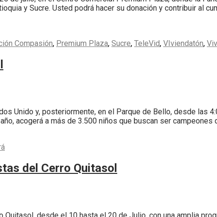
oquia y Sucre. Usted podrá hacer su donación y contribuir al c
ción Compasión
,
Premium Plaza
,
Sucre
,
TeleVid
,
VIviendatón
,
Vi
l
dos Unido y, posteriormente, en el Parque de Bello, desde las 4:0
 año, acogerá a más de 3.500 niños que buscan ser campeones d
rá
tas del Cerro Quitasol
rro Quitasol, desde el 10 hasta el 20 de Julio, con una amplia pr