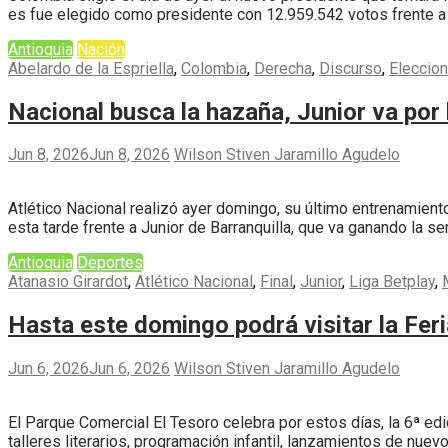
es fue elegido como presidente con 12.959.542 votos frente a 
Antioquia
Nación
Abelardo de la Espriella
,
Colombia
,
Derecha
,
Discurso
,
Eleccio
Nacional busca la hazaña, Junior va por 
Jun 8, 2026
Jun 8, 2026
Wilson Stiven Jaramillo Agudelo
Atlético Nacional realizó ayer domingo, su último entrenamiento 
esta tarde frente a Junior de Barranquilla, que va ganando la se
Antioquia
Deportes
Atanasio Girardot
,
Atlético Nacional
,
Final
,
Junior
,
Liga Betplay
,
Hasta este domingo podrá visitar la Feri
Jun 6, 2026
Jun 6, 2026
Wilson Stiven Jaramillo Agudelo
El Parque Comercial El Tesoro celebra por estos días, la 6ª edic
talleres literarios, programación infantil, lanzamientos de nuev