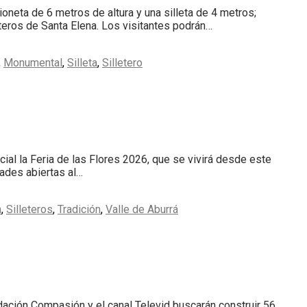
ioneta de 6 metros de altura y una silleta de 4 metros;
eteros de Santa Elena. Los visitantes podrán…
,
Monumental
,
Silleta
,
Silletero
cial la Feria de las Flores 2026, que se vivirá desde este
dades abiertas al…
n
,
Silleteros
,
Tradición
,
Valle de Aburrá
dación Compasión y el canal Televid buscarán construir 56