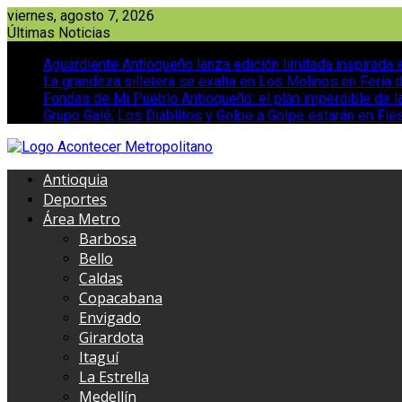
Saltar
viernes, agosto 7, 2026
al
Últimas Noticias
contenido
Aguardiente Antioqueño lanza edición limitada inspirada e
La grandeza silletera se exalta en Los Molinos en Feria 
Fondas de Mi Pueblo Antioqueño: el plan imperdible de la
Grupo Galé, Los Diablitos y Golpe a Golpe estarán en Fies
Antioquia
Deportes
Área Metro
Barbosa
Bello
Caldas
Copacabana
Envigado
Girardota
Itaguí
La Estrella
Medellín