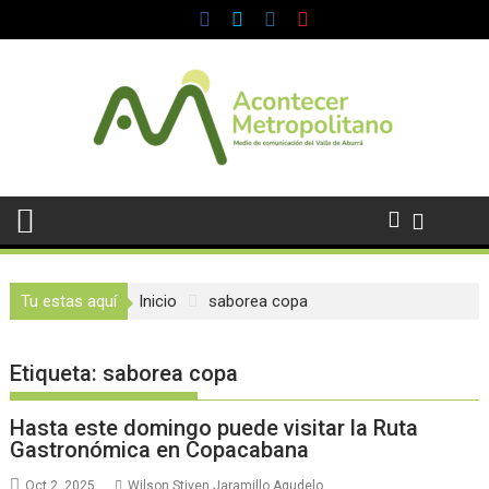
Saltar
al
contenido
Tu estas aquí
Inicio
saborea copa
Etiqueta:
saborea copa
Hasta este domingo puede visitar la Ruta
Gastronómica en Copacabana
Oct 2, 2025
Wilson Stiven Jaramillo Agudelo