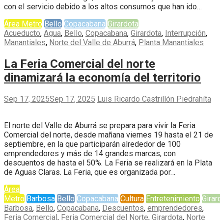
con el servicio debido a los altos consumos que han ido…
Área Metro
Bello
Copacabana
Girardota
Acueducto
,
Agua
,
Bello
,
Copacabana
,
Girardota
,
Interrupción
,
Manantiales
,
Norte del Valle de Aburrá
,
Planta Manantiales
La Feria Comercial del norte
dinamizará la economía del territorio
Sep 17, 2025
Sep 17, 2025
Luis Ricardo Castrillón Piedrahíta
El norte del Valle de Aburrá se prepara para vivir la Feria
Comercial del norte, desde mañana viernes 19 hasta el 21 de
septiembre, en la que participarán alrededor de 100
emprendedores y más de 14 grandes marcas, con
descuentos de hasta el 50%. La Feria se realizará en la Plata
de Aguas Claras. La Feria, que es organizada por…
Área
Metro
Barbosa
Bello
Copacabana
Cultura
Entretenimiento
Girar
Barbosa
,
Bello
,
Copacabana
,
Descuentos
,
emprendedores
,
Feria Comercial
,
Feria Comercial del Norte
,
Girardota
,
Norte