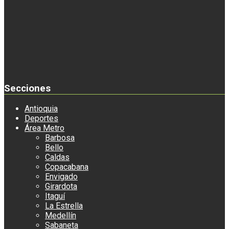
Secciones
Antioquia
Deportes
Área Metro
Barbosa
Bello
Caldas
Copacabana
Envigado
Girardota
Itaguí
La Estrella
Medellín
Sabaneta