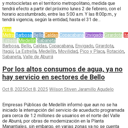
y motocicletas en el territorio metropolitano, medida que
tendrá efecto a partir del próximo lunes 2 de febrero, con el
horario acostumbrado, entre las 5:00 a.m. Y las 8:00p.m., y
tendrá vigencia, según la entidad, hasta el 31 de…
Área
Metro
Barbosa
Bello
Caldas
Copacabana
Envigado
Girardota
It
Estrella
Medellín
Sabaneta
Barbosa
,
Bello
,
Caldas
,
Copacabana
,
Envigado
,
Girardota
,
Itagüí
,
La Estrella
,
Medellín
,
Movilidad
,
Pico y Placa
,
Rotación
,
Sabaneta
,
Valle de Aburrá
Por los altos consumos de agua, ya no
hay servicio en sectores de Bello
Oct 8, 2025
Oct 8, 2025
Wilson Stiven Jaramillo Agudelo
Empresas Públicas de Medellín informó que aun no se ha
iniciado la interrupción del servicio de acueducto programada
para cerca de 1.2 millones de usuarios en el norte del Valle
de Aburrá, por obras de modernización en la Planta
Manantiales, sin embargo, en varias zonas ya no se cuenta