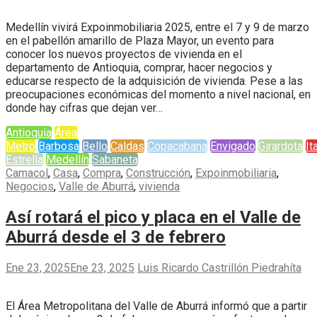
Medellín vivirá Expoinmobiliaria 2025, entre el 7 y 9 de marzo
en el pabellón amarillo de Plaza Mayor, un evento para
conocer los nuevos proyectos de vivienda en el
departamento de Antioquia, comprar, hacer negocios y
educarse respecto de la adquisición de vivienda. Pese a las
preocupaciones económicas del momento a nivel nacional, en
donde hay cifras que dejan ver…
Antioquia
Área
Metro
Barbosa
Bello
Caldas
Copacabana
Envigado
Girardota
It
Estrella
Medellín
Sabaneta
Camacol
,
Casa
,
Compra
,
Construcción
,
Expoinmobiliaria
,
Negocios
,
Valle de Aburrá
,
vivienda
Así rotará el pico y placa en el Valle de
Aburrá desde el 3 de febrero
Ene 23, 2025
Ene 23, 2025
Luis Ricardo Castrillón Piedrahíta
El Área Metropolitana del Valle de Aburrá informó que a partir