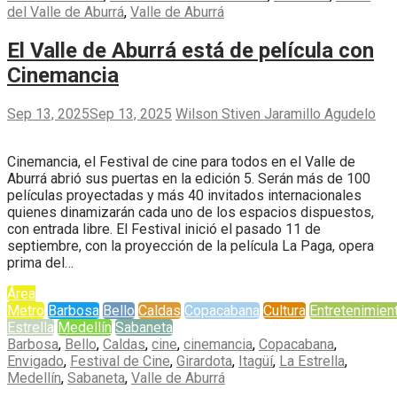
del Valle de Aburrá
,
Valle de Aburrá
El Valle de Aburrá está de película con
Cinemancia
Sep 13, 2025
Sep 13, 2025
Wilson Stiven Jaramillo Agudelo
Cinemancia, el Festival de cine para todos en el Valle de
Aburrá abrió sus puertas en la edición 5. Serán más de 100
películas proyectadas y más 40 invitados internacionales
quienes dinamizarán cada uno de los espacios dispuestos,
con entrada libre. El Festival inició el pasado 11 de
septiembre, con la proyección de la película La Paga, opera
prima del…
Área
Metro
Barbosa
Bello
Caldas
Copacabana
Cultura
Entretenimien
Estrella
Medellín
Sabaneta
Barbosa
,
Bello
,
Caldas
,
cine
,
cinemancia
,
Copacabana
,
Envigado
,
Festival de Cine
,
Girardota
,
Itagüí
,
La Estrella
,
Medellín
,
Sabaneta
,
Valle de Aburrá