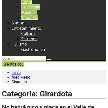
Itaguí
La Estrella
Medellín
Sabaneta
Nación
Entretenimiento
Cultura
Estrenos
Turismo
Gastronomía
Tu estas aquí
Inicio
Área Metro
Girardota
Categoría:
Girardota
No habrá pico y placa en el Valle de