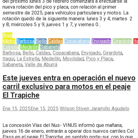
del próximo lunes 3 de febrero comenzará a efectuarse la
nueva rotación del pico y placa, con relación al primer
semestre de 2025, para vehículos particulares y motos. La
rotación quedó de la siguiente manera: lunes 3 y 4; martes 2
y 8; miércoles 5 y 9; jueves 1 y 7, y viernes 0…
Área
Metro
Barbosa
Bello
Caldas
Copacabana
Envigado
Girardota
It
Estrella
Medellín
Sabaneta
Barbosa
,
Bello
,
Caldas
,
Copacabana
,
Envigado
,
Girardota
,
Itagüí
,
La Estrella
,
Medellín
,
Movilidad
,
Pico y Placa
,
Sabaneta
,
Valle de Aburrá
Este jueves entra en operación el nuevo
carril exclusivo para motos en el peaje
El Trapiche
Ene 15, 2025
Ene 15, 2025
Wilson Stiven Jaramillo Agudelo
La concesión Vías del Nus- VINUS informó que mañana,
jueves 16 de enero, entrarán a operar dos nuevos carriles Col
Pass en el peaje El Trapiche, en sentido norte-sur, con lo que,