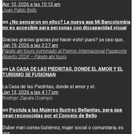
Apr 10, 2026 a las 10:15 am
Juan Pablo Bello
on
¿No pensaron en ellos? La nueva app Mi Bancolombia
no es accesible para personas con discapacidad visual
Gracias gracias gracias por hacer esto! pues? ya casi que...
Jan 19, 2026 a las 3:27 am
Párate ahí tours nominado al Premio Internacional Pasaporte
Abierto 2024 – Párate ahí tours
on
LA CASA DE LAS PIEDRITAS, DONDE EL AMOR Y EL
TURISMO SE FUSIONAN
La Casa de las Piedritas, donde el amor y el...
Jan 13, 2026 a las 4:17 pm
Rodrigo Zapata Ocampo
on
Postula a las Mujeres Ilustres Bellanitas, para que
sean reconocidas por el Concejo de Bello
Duber mari correa Gutiérrez, mujer social o comunitaria, es
una...