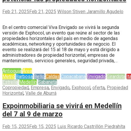
Feb 21, 2025
Feb 21, 2025
Wilson Stiven Jaramillo Agudelo
En el centro comercial Viva Envigado se vivirá la segunda
versión de Exphocol, un evento que reúne al sector de las
propiedades horizontales del país en medio de agendas
académicas, networking y oportunidades de negocio. El
evento se realizará del 15 al 18 de mayo y está dirigido a
administradores de propiedad horizontal, empresas de
mantenimiento, servicios generales, seguridad privada,…
Antioquia
Área
Metro
Barbosa
Bello
Caldas
Copacabana
Envigado
Girardota
It
Estrella
Medellín
Sabaneta
Copropiedad
,
Empresa
,
Envigado
,
Exphocol
,
oferta
,
Propiedad
Horizontal
,
Valle de Aburrá
Expoinmobiliaria se vivirá en Medellín
del 7 al 9 de marzo
Feb 15, 2025
Feb 15, 2025
Luis Ricardo Castrillón Piedrahíta