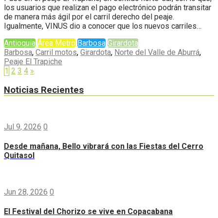
los usuarios que realizan el pago electrónico podrán transitar
de manera más ágil por el carril derecho del peaje.
Igualmente, VINUS dio a conocer que los nuevos carriles…
Antioquia
Área Metro
Barbosa
Girardota
Barbosa
,
Carril motos
,
Girardota
,
Norte del Valle de Aburrá
,
Peaje El Trapiche
1
2
3
4
»
Noticias Recientes
Jul 9, 2026
0
Desde mañana, Bello vibrará con las Fiestas del Cerro
Quitasol
Jun 28, 2026
0
El Festival del Chorizo se vive en Copacabana