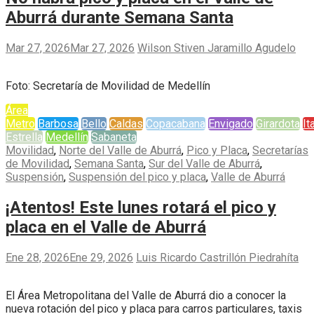
Aburrá durante Semana Santa
Mar 27, 2026
Mar 27, 2026
Wilson Stiven Jaramillo Agudelo
Foto: Secretaría de Movilidad de Medellín
Área
Metro
Barbosa
Bello
Caldas
Copacabana
Envigado
Girardota
It
Estrella
Medellín
Sabaneta
Movilidad
,
Norte del Valle de Aburrá
,
Pico y Placa
,
Secretarías
de Movilidad
,
Semana Santa
,
Sur del Valle de Aburrá
,
Suspensión
,
Suspensión del pico y placa
,
Valle de Aburrá
¡Atentos! Este lunes rotará el pico y
placa en el Valle de Aburrá
Ene 28, 2026
Ene 29, 2026
Luis Ricardo Castrillón Piedrahíta
El Área Metropolitana del Valle de Aburrá dio a conocer la
nueva rotación del pico y placa para carros particulares, taxis