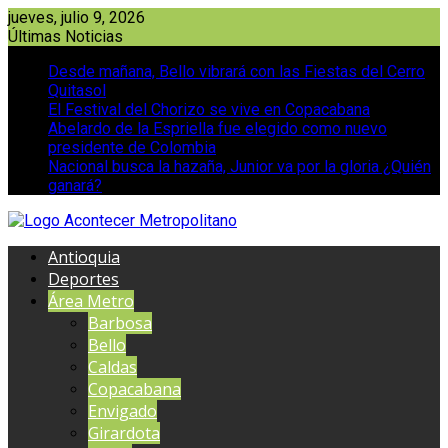
Saltar
jueves, julio 9, 2026
al
Últimas Noticias
contenido
Desde mañana, Bello vibrará con las Fiestas del Cerro
Quitasol
El Festival del Chorizo se vive en Copacabana
Abelardo de la Espriella fue elegido como nuevo
presidente de Colombia
Nacional busca la hazaña, Junior va por la gloria ¿Quién
ganará?
Antioquia
Deportes
Área Metro
Barbosa
Bello
Caldas
Copacabana
Envigado
Girardota