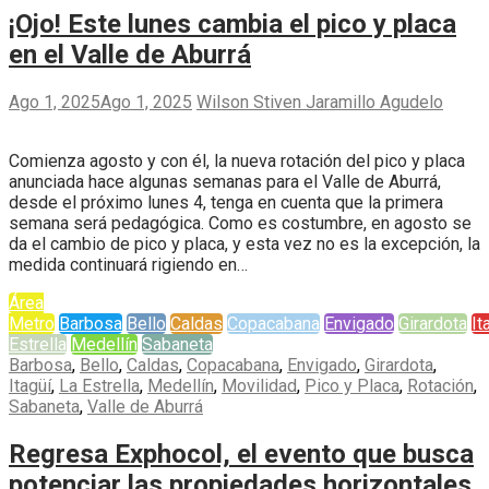
¡Ojo! Este lunes cambia el pico y placa
en el Valle de Aburrá
Ago 1, 2025
Ago 1, 2025
Wilson Stiven Jaramillo Agudelo
Comienza agosto y con él, la nueva rotación del pico y placa
anunciada hace algunas semanas para el Valle de Aburrá,
desde el próximo lunes 4, tenga en cuenta que la primera
semana será pedagógica. Como es costumbre, en agosto se
da el cambio de pico y placa, y esta vez no es la excepción, la
medida continuará rigiendo en…
Área
Metro
Barbosa
Bello
Caldas
Copacabana
Envigado
Girardota
It
Estrella
Medellín
Sabaneta
Barbosa
,
Bello
,
Caldas
,
Copacabana
,
Envigado
,
Girardota
,
Itagüí
,
La Estrella
,
Medellín
,
Movilidad
,
Pico y Placa
,
Rotación
,
Sabaneta
,
Valle de Aburrá
Regresa Exphocol, el evento que busca
potenciar las propiedades horizontales