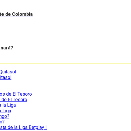
nte de Colombia
anará?
itasol
s de El Tesoro
a Liga
go?