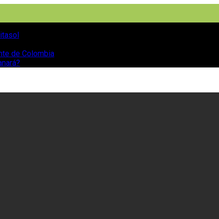
itasol
ente de Colombia
anará?