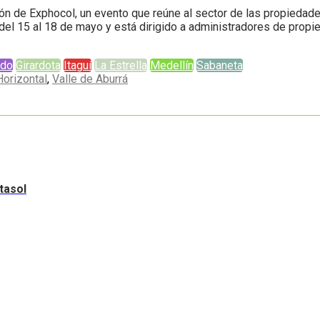
sión de Exphocol, un evento que reúne al sector de las propieda
 del 15 al 18 de mayo y está dirigido a administradores de prop
ado
Girardota
Itaguí
La Estrella
Medellín
Sabaneta
orizontal
,
Valle de Aburrá
tasol