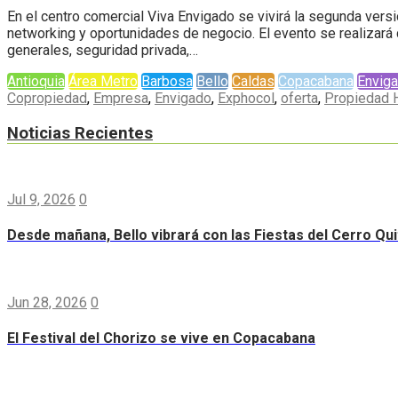
En el centro comercial Viva Envigado se vivirá la segunda ver
networking y oportunidades de negocio. El evento se realizará
generales, seguridad privada,…
Antioquia
Área Metro
Barbosa
Bello
Caldas
Copacabana
Envig
Copropiedad
,
Empresa
,
Envigado
,
Exphocol
,
oferta
,
Propiedad H
Noticias Recientes
Jul 9, 2026
0
Desde mañana, Bello vibrará con las Fiestas del Cerro Qui
Jun 28, 2026
0
El Festival del Chorizo se vive en Copacabana