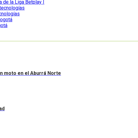
a de la Liga Betplay I
ecnologías
gotá
sin moto en el Aburrá Norte
ad