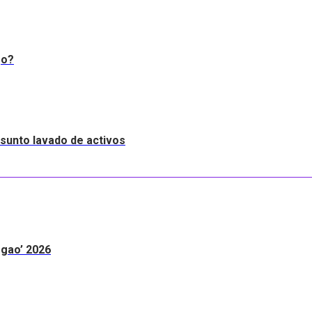
go?
resunto lavado de activos
egao’ 2026