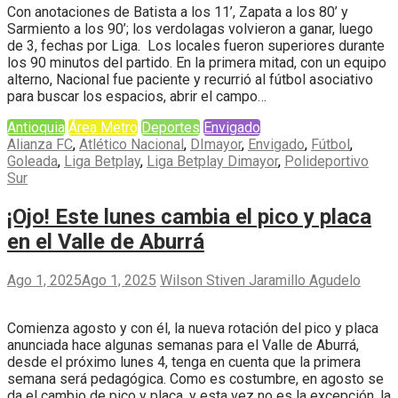
Con anotaciones de Batista a los 11’, Zapata a los 80’ y
Sarmiento a los 90’; los verdolagas volvieron a ganar, luego
de 3, fechas por Liga. Los locales fueron superiores durante
los 90 minutos del partido. En la primera mitad, con un equipo
alterno, Nacional fue paciente y recurrió al fútbol asociativo
para buscar los espacios, abrir el campo…
Antioquia
Área Metro
Deportes
Envigado
Alianza FC
,
Atlético Nacional
,
DImayor
,
Envigado
,
Fútbol
,
Goleada
,
Liga Betplay
,
Liga Betplay Dimayor
,
Polideportivo
Sur
¡Ojo! Este lunes cambia el pico y placa
en el Valle de Aburrá
Ago 1, 2025
Ago 1, 2025
Wilson Stiven Jaramillo Agudelo
Comienza agosto y con él, la nueva rotación del pico y placa
anunciada hace algunas semanas para el Valle de Aburrá,
desde el próximo lunes 4, tenga en cuenta que la primera
semana será pedagógica. Como es costumbre, en agosto se
da el cambio de pico y placa, y esta vez no es la excepción, la