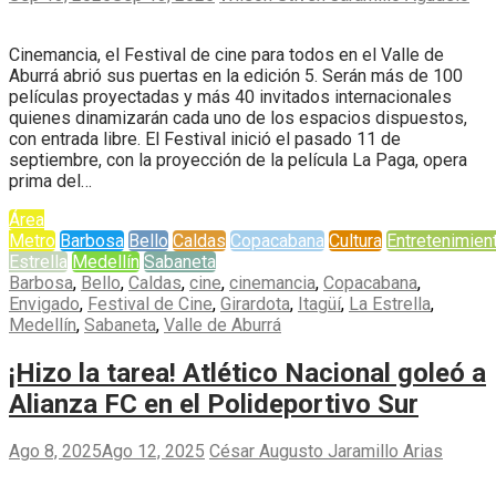
Cinemancia, el Festival de cine para todos en el Valle de
Aburrá abrió sus puertas en la edición 5. Serán más de 100
películas proyectadas y más 40 invitados internacionales
quienes dinamizarán cada uno de los espacios dispuestos,
con entrada libre. El Festival inició el pasado 11 de
septiembre, con la proyección de la película La Paga, opera
prima del…
Área
Metro
Barbosa
Bello
Caldas
Copacabana
Cultura
Entretenimien
Estrella
Medellín
Sabaneta
Barbosa
,
Bello
,
Caldas
,
cine
,
cinemancia
,
Copacabana
,
Envigado
,
Festival de Cine
,
Girardota
,
Itagüí
,
La Estrella
,
Medellín
,
Sabaneta
,
Valle de Aburrá
¡Hizo la tarea! Atlético Nacional goleó a
Alianza FC en el Polideportivo Sur
Ago 8, 2025
Ago 12, 2025
César Augusto Jaramillo Arias