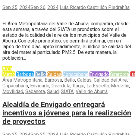
Sep 25, 2024
Sep 26, 2024
Luis Ricardo Castrillón Piedrahíta
El Área Metropolitana del Valle de Aburrá, compartirá, desde
esta semana, a través del SIATA un pronóstico sobre el
estado de la calidad del aire de los municipios del Valle de
Aburrá. Con este pronóstico, se permitirá estimar, con un
lapso de tres días, aproximadamente, el índice de calidad del
aire del material particulado PM2.5. De esta manera, la
población…
Área
Metro
Barbosa
Bello
Caldas
Copacabana
Envigado
Girardota
It
Área Metropolitana
,
Barbosa
,
Bello
,
Caldas
,
Calidad del Aire
,
Copacabana
,
Envigado
,
Girardota
,
Itagüí
,
La Estrella
,
Medellín
,
Movilidad
,
Sabaneta
,
Salud
,
SIATA
,
Valle de Aburrá
Alcaldía de Envigado entregará
incentivos a jóvenes para la realización
de proyectos
Sep 25, 2024
Sep 25, 2024
Luis Ricardo Castrillón Piedrahíta