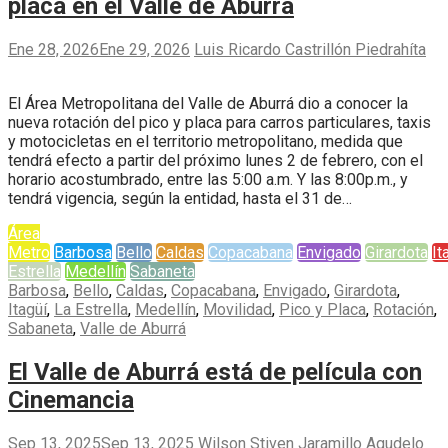
placa en el Valle de Aburrá
Ene 28, 2026
Ene 29, 2026
Luis Ricardo Castrillón Piedrahíta
El Área Metropolitana del Valle de Aburrá dio a conocer la
nueva rotación del pico y placa para carros particulares, taxis
y motocicletas en el territorio metropolitano, medida que
tendrá efecto a partir del próximo lunes 2 de febrero, con el
horario acostumbrado, entre las 5:00 a.m. Y las 8:00p.m., y
tendrá vigencia, según la entidad, hasta el 31 de…
Área
Metro
Barbosa
Bello
Caldas
Copacabana
Envigado
Girardota
It
Estrella
Medellín
Sabaneta
Barbosa
,
Bello
,
Caldas
,
Copacabana
,
Envigado
,
Girardota
,
Itagüí
,
La Estrella
,
Medellín
,
Movilidad
,
Pico y Placa
,
Rotación
,
Sabaneta
,
Valle de Aburrá
El Valle de Aburrá está de película con
Cinemancia
Sep 13, 2025
Sep 13, 2025
Wilson Stiven Jaramillo Agudelo