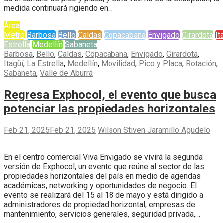
medida continuará rigiendo en…
Área
Metro
Barbosa
Bello
Caldas
Copacabana
Envigado
Girardota
It
Estrella
Medellín
Sabaneta
Barbosa
,
Bello
,
Caldas
,
Copacabana
,
Envigado
,
Girardota
,
Itagüí
,
La Estrella
,
Medellín
,
Movilidad
,
Pico y Placa
,
Rotación
,
Sabaneta
,
Valle de Aburrá
Regresa Exphocol, el evento que busca
potenciar las propiedades horizontales
Feb 21, 2025
Feb 21, 2025
Wilson Stiven Jaramillo Agudelo
En el centro comercial Viva Envigado se vivirá la segunda
versión de Exphocol, un evento que reúne al sector de las
propiedades horizontales del país en medio de agendas
académicas, networking y oportunidades de negocio. El
evento se realizará del 15 al 18 de mayo y está dirigido a
administradores de propiedad horizontal, empresas de
mantenimiento, servicios generales, seguridad privada,…