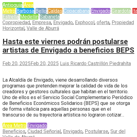
Antioquia
Área
Metro
Barbosa
Bello
Caldas
Copacabana
Envigado
Girardota
It
Estrella
Medellín
Sabaneta
Copropiedad
,
Empresa
,
Envigado
,
Exphocol
,
oferta
,
Propiedad
Horizontal
,
Valle de Aburrá
Hasta este viernes podrán postularse
artistas de Envigado a beneficios BEPS
Feb 20, 2025
Feb 20, 2025
Luis Ricardo Castrillón Piedrahíta
La Alcaldía de Envigado, viene desarrollando diversos
programas que pretenden mejorar la calidad de vida de los
creadores y gestores culturales que habitan en el territorio.
Uno de ellos es el Servicio Social Complementario Periódico
de Beneficios Económicos Solidarios (BEPS) que se otorga
de forma vitalicia para aquellas personas que en el
transcurso de su trayectoria artística no lograron cotizar…
Área Metro
Envigado
Beneficios
,
Ciudad Señorial
,
Envigado
,
Postularse
,
Sur del