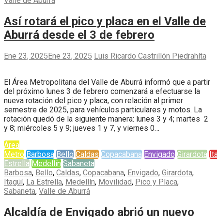
Valle de Aburrá
Así rotará el pico y placa en el Valle de
Aburrá desde el 3 de febrero
Ene 23, 2025
Ene 23, 2025
Luis Ricardo Castrillón Piedrahíta
El Área Metropolitana del Valle de Aburrá informó que a partir
del próximo lunes 3 de febrero comenzará a efectuarse la
nueva rotación del pico y placa, con relación al primer
semestre de 2025, para vehículos particulares y motos. La
rotación quedó de la siguiente manera: lunes 3 y 4; martes 2
y 8; miércoles 5 y 9; jueves 1 y 7, y viernes 0…
Área
Metro
Barbosa
Bello
Caldas
Copacabana
Envigado
Girardota
It
Estrella
Medellín
Sabaneta
Barbosa
,
Bello
,
Caldas
,
Copacabana
,
Envigado
,
Girardota
,
Itagüí
,
La Estrella
,
Medellín
,
Movilidad
,
Pico y Placa
,
Sabaneta
,
Valle de Aburrá
Alcaldía de Envigado abrió un nuevo