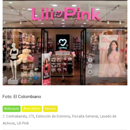
Foto: El Colombiano
Antioquia
Área Metro
Nación
,
,
,
,
Contrabando
CTI
Extinción de Dominio
Fiscalía General
Lavado de
,
Activos
Lili Pink