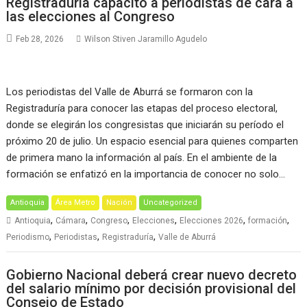
Registraduría capacitó a periodistas de cara a
las elecciones al Congreso
Feb 28, 2026
Wilson Stiven Jaramillo Agudelo
Los periodistas del Valle de Aburrá se formaron con la
Registraduría para conocer las etapas del proceso electoral,
donde se elegirán los congresistas que iniciarán su período el
próximo 20 de julio. Un espacio esencial para quienes comparten
de primera mano la información al país. En el ambiente de la
formación se enfatizó en la importancia de conocer no solo…
Antioquia
Área Metro
Nación
Uncategorized
,
,
,
,
,
,
Antioquia
Cámara
Congreso
Elecciones
Elecciones 2026
formación
,
,
,
Periodismo
Periodistas
Registraduría
Valle de Aburrá
Gobierno Nacional deberá crear nuevo decreto
del salario mínimo por decisión provisional del
Consejo de Estado