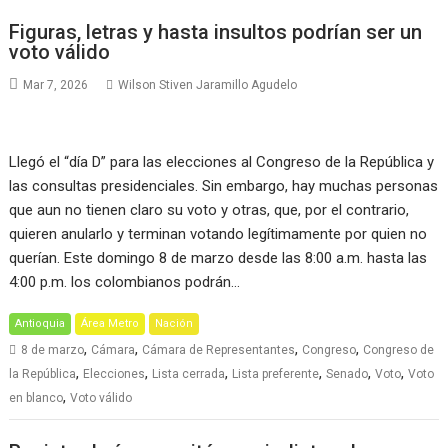
Figuras, letras y hasta insultos podrían ser un
voto válido
Mar 7, 2026
Wilson Stiven Jaramillo Agudelo
Llegó el “día D” para las elecciones al Congreso de la República y
las consultas presidenciales. Sin embargo, hay muchas personas
que aun no tienen claro su voto y otras, que, por el contrario,
quieren anularlo y terminan votando legítimamente por quien no
querían. Este domingo 8 de marzo desde las 8:00 a.m. hasta las
4:00 p.m. los colombianos podrán…
Antioquia
Área Metro
Nación
,
,
,
,
8 de marzo
Cámara
Cámara de Representantes
Congreso
Congreso de
,
,
,
,
,
,
la República
Elecciones
Lista cerrada
Lista preferente
Senado
Voto
Voto
,
en blanco
Voto válido