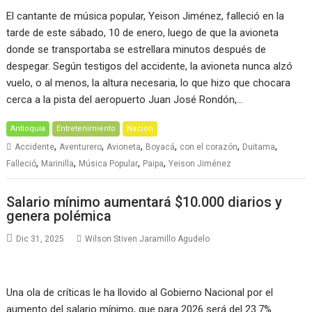
El cantante de música popular, Yeison Jiménez, falleció en la
tarde de este sábado, 10 de enero, luego de que la avioneta
donde se transportaba se estrellara minutos después de
despegar. Según testigos del accidente, la avioneta nunca alzó
vuelo, o al menos, la altura necesaria, lo que hizo que chocara
cerca a la pista del aeropuerto Juan José Rondón,…
Antioquia
Entretenimiento
Nación
,
,
,
,
,
,
Accidente
Aventurero
Avioneta
Boyacá
con el corazón
Duitama
,
,
,
,
Falleció
Marinilla
Música Popular
Paipa
Yeison Jiménez
Salario mínimo aumentará $10.000 diarios y
genera polémica
Dic 31, 2025
Wilson Stiven Jaramillo Agudelo
Una ola de críticas le ha llovido al Gobierno Nacional por el
aumento del salario mínimo, que para 2026 será del 23.7%