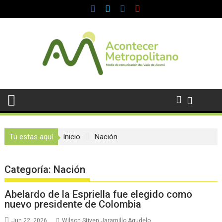
Saltar
al
contenido
Tu estas aquí
Inicio
Nación
Categoría:
Nación
Abelardo de la Espriella fue elegido como
nuevo presidente de Colombia
Jun 22, 2026
Wilson Stiven Jaramillo Agudelo