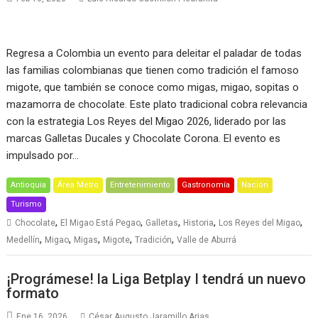
Regresa a Colombia un evento para deleitar el paladar de todas
las familias colombianas que tienen como tradición el famoso
migote, que también se conoce como migas, migao, sopitas o
mazamorra de chocolate. Este plato tradicional cobra relevancia
con la estrategia Los Reyes del Migao 2026, liderado por las
marcas Galletas Ducales y Chocolate Corona. El evento es
impulsado por…
Antioquia
Área Metro
Entretenimiento
Gastronomía
Nación
Turismo
,
,
,
,
,
Chocolate
El Migao Está Pegao
Galletas
Historia
Los Reyes del Migao
,
,
,
,
,
Medellín
Migao
Migas
Migote
Tradición
Valle de Aburrá
¡Prográmese! la Liga Betplay I tendrá un nuevo
formato
Ene 16, 2026
César Augusto Jaramillo Arias