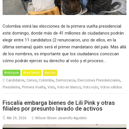
Colombia vivirá las elecciones de la primera vuelta presidencial
este domingo, donde más de 41 millones de ciudadanos podrán
elegir entre 11 candidatos (2 renunciaron, uno de ellos, en la
última semana) quién será el primer mandatario del país. Más allá
de los nombres, es importante que los ciudadanos conozcan
cómo podrán ejercer su derecho al voto y el proceso…
Antioquia
Área Metro
Nación
,
,
,
,
,
Candidatos
Censo
Colombia
Democracia
Elecciones Presidenciales
,
,
,
,
,
Presidente
Primera Vuelta
Voto
Voto en blanco
Voto nulo
Votos válidos
Fiscalía embarga bienes de Lili Pink y otras
filiales por presunto lavado de activos
Abr 29, 2026
Wilson Stiven Jaramillo Agudelo