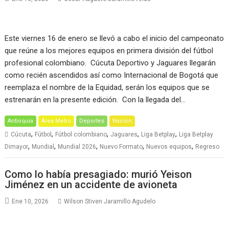
Este viernes 16 de enero se llevó a cabo el inicio del campeonato
que reúne a los mejores equipos en primera división del fútbol
profesional colombiano. Cúcuta Deportivo y Jaguares llegarán
como recién ascendidos así como Internacional de Bogotá que
reemplaza el nombre de la Equidad, serán los equipos que se
estrenarán en la presente edición. Con la llegada del…
Antioquia
Área Metro
Deportes
Nación
,
,
,
,
,
Cúcuta
Fútbol
Fútbol colombiano
Jaguares
Liga Betplay
Liga Betplay
,
,
,
,
,
Dimayor
Mundial
Mundial 2026
Nuevo Formato
Nuevos equipos
Regreso
Como lo había presagiado: murió Yeison
Jiménez en un accidente de avioneta
Ene 10, 2026
Wilson Stiven Jaramillo Agudelo