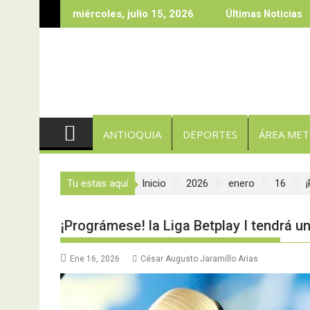
Saltar
miércoles, julio 15, 2026
Últimas Noticias
al
contenido
ANTIOQUIA
DEPORTES
ÁREA ME
Tu estas aquí
Inicio
2026
enero
16
¡Prográmese! la Liga Betplay I tendrá 
Ene 16, 2026
César Augusto Jaramillo Arias