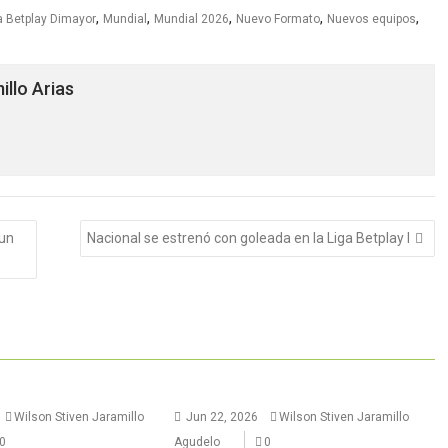
,
,
,
,
,
a Betplay Dimayor
Mundial
Mundial 2026
Nuevo Formato
Nuevos equipos
llo Arias
 un
Nacional se estrenó con goleada en la Liga Betplay I
Wilson Stiven Jaramillo
Jun 22, 2026
Wilson Stiven Jaramillo
0
Agudelo
0