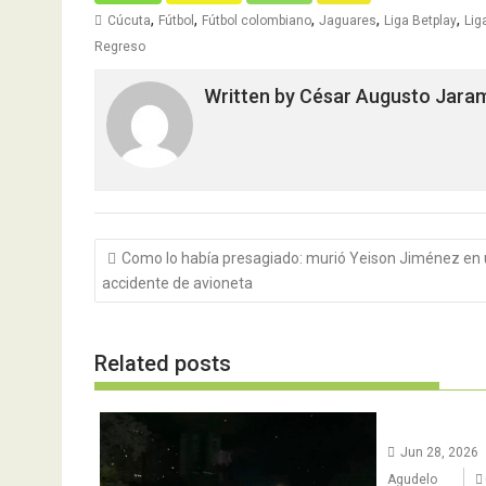
,
,
,
,
,
Cúcuta
Fútbol
Fútbol colombiano
Jaguares
Liga Betplay
Lig
Regreso
Written by
César Augusto Jarami
Navegación
Como lo había presagiado: murió Yeison Jiménez en
de
accidente de avioneta
entradas
Related posts
Jun 28, 2026
Agudelo