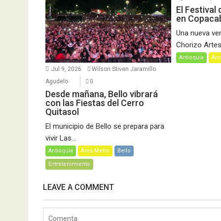
El Festival
en Copaca
Una nueva vers
Chorizo Artesa
Antioquia
Áre
Jul 9, 2026
Wilson Stiven Jaramillo
Agudelo
0
Desde mañana, Bello vibrará
con las Fiestas del Cerro
Quitasol
El municipio de Bello se prepara para
vivir Las...
Antioquia
Área Metro
Bello
Entretenimiento
LEAVE A COMMENT