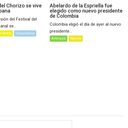
 del Chorizo se vive
Abelardo de la Espriella fue
bana
elegido como nuevo presidente
de Colombia
ión del Festival del
Colombia eligió el día de ayer al nuevo
nal se...
presidente...
a Metro
Copacabana
Antioquia
Nación