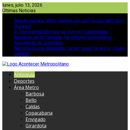
Saltar
lunes, julio 13, 2026
al
Últimas Noticias
contenido
Desde mañana, Bello vibrará con las Fiestas del Cerro
Quitasol
El Festival del Chorizo se vive en Copacabana
Abelardo de la Espriella fue elegido como nuevo
presidente de Colombia
Nacional busca la hazaña, Junior va por la gloria ¿Quién
ganará?
Antioquia
Deportes
Área Metro
Barbosa
Bello
Caldas
Copacabana
Envigado
Girardota