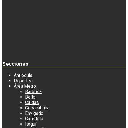
Secciones
Antioquia
Deportes
Área Metro
Barbosa
Bello
Caldas
Copacabana
Envigado
Girardota
Itaguí