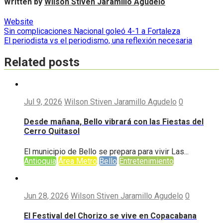
Written by
Wilson Stiven Jaramillo Agudelo
Website
Navegación
Sin complicaciones Nacional goleó 4-1 a Fortaleza
El periodista vs el periodismo, una reflexión necesaria
de
entradas
Related posts
Jul 9, 2026
Wilson Stiven Jaramillo Agudelo
0
Desde mañana, Bello vibrará con las Fiestas del
Cerro Quitasol
El municipio de Bello se prepara para vivir Las...
Antioquia
Área Metro
Bello
Entretenimiento
Jun 28, 2026
Wilson Stiven Jaramillo Agudelo
0
El Festival del Chorizo se vive en Copacabana