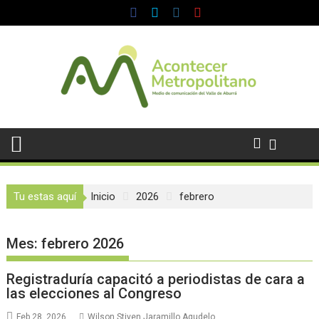
Saltar
al
contenido
Tu estas aquí
Inicio
2026
febrero
Mes:
febrero 2026
Registraduría capacitó a periodistas de cara a
las elecciones al Congreso
Feb 28, 2026
Wilson Stiven Jaramillo Agudelo