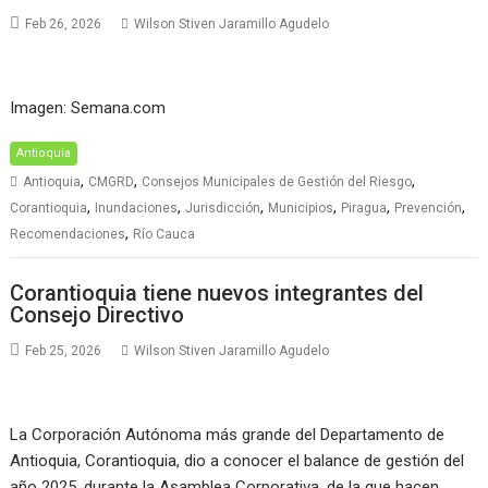
Feb 26, 2026
Wilson Stiven Jaramillo Agudelo
Imagen: Semana.com
Antioquia
,
,
,
Antioquia
CMGRD
Consejos Municipales de Gestión del Riesgo
,
,
,
,
,
,
Corantioquia
Inundaciones
Jurisdicción
Municipios
Piragua
Prevención
,
Recomendaciones
Río Cauca
Corantioquia tiene nuevos integrantes del
Consejo Directivo
Feb 25, 2026
Wilson Stiven Jaramillo Agudelo
La Corporación Autónoma más grande del Departamento de
Antioquia, Corantioquia, dio a conocer el balance de gestión del
año 2025, durante la Asamblea Corporativa, de la que hacen