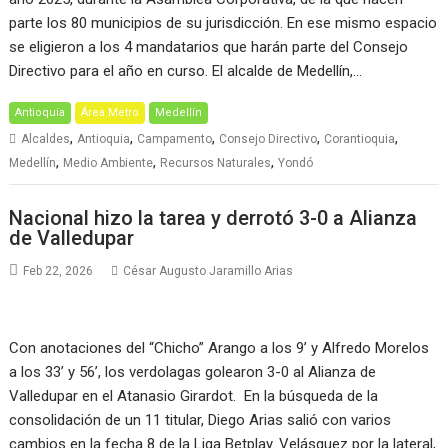
parte los 80 municipios de su jurisdicción. En ese mismo espacio
se eligieron a los 4 mandatarios que harán parte del Consejo
Directivo para el año en curso. El alcalde de Medellín,…
Antioquia
Área Metro
Medellín
,
,
,
,
,
Alcaldes
Antioquia
Campamento
Consejo Directivo
Corantioquia
,
,
,
Medellín
Medio Ambiente
Recursos Naturales
Yondó
Nacional hizo la tarea y derrotó 3-0 a Alianza
de Valledupar
Feb 22, 2026
César Augusto Jaramillo Arias
Con anotaciones del “Chicho” Arango a los 9’ y Alfredo Morelos
a los 33’ y 56’, los verdolagas golearon 3-0 al Alianza de
Valledupar en el Atanasio Girardot. En la búsqueda de la
consolidación de un 11 titular, Diego Arias salió con varios
cambios en la fecha 8 de la Liga Betplay. Velásquez por la lateral,