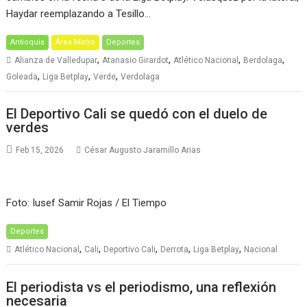
Haydar reemplazando a Tesillo…
Antioquia
Área Metro
Deportes
,
,
,
,
Alianza de Valledupar
Atanasio Girardot
Atlético Nacional
Berdolaga
,
,
,
Goleada
Liga Betplay
Verde
Verdolaga
El Deportivo Cali se quedó con el duelo de
verdes
Feb 15, 2026
César Augusto Jaramillo Arias
Foto: Iusef Samir Rojas / El Tiempo
Deportes
,
,
,
,
,
Atlético Nacional
Cali
Deportivo Cali
Derrota
Liga Betplay
Nacional
El periodista vs el periodismo, una reflexión
necesaria