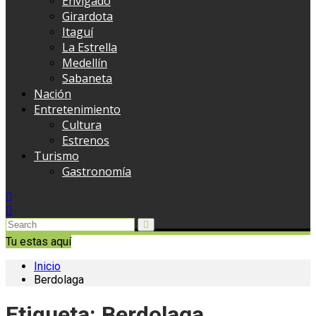
Envigado
Girardota
Itaguí
La Estrella
Medellín
Sabaneta
Nación
Entretenimiento
Cultura
Estrenos
Turismo
Gastronomía
Tu estas aquí
Inicio
Berdolaga
Etiqueta:
Berdolaga