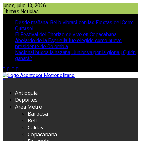
Saltar
lunes, julio 13, 2026
al
Últimas Noticias
contenido
Desde mañana, Bello vibrará con las Fiestas del Cerro
Quitasol
El Festival del Chorizo se vive en Copacabana
Abelardo de la Espriella fue elegido como nuevo
presidente de Colombia
Nacional busca la hazaña, Junior va por la gloria ¿Quién
ganará?
Antioquia
Deportes
Área Metro
Barbosa
Bello
Caldas
Copacabana