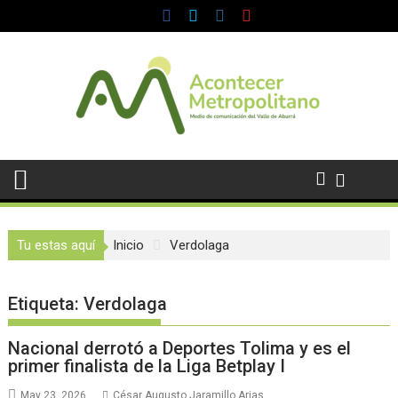
Saltar
al
contenido
Tu estas aquí
Inicio
Verdolaga
Etiqueta:
Verdolaga
Nacional derrotó a Deportes Tolima y es el
primer finalista de la Liga Betplay I
May 23, 2026
César Augusto Jaramillo Arias