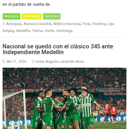
en el partido de vuelta de…
Antioquia
Área Metro
Deportes
,
,
,
,
,
Antioquia
Atanasio Girardot
Atlético Nacional
Final
Finalista
Liga
,
,
,
,
Betplay
Medellín
Tolima
Verde
Verdolaga
Nacional se quedó con el clásico 345 ante
Independiente Medellín
Abr 11, 2026
César Augusto Jaramillo Arias