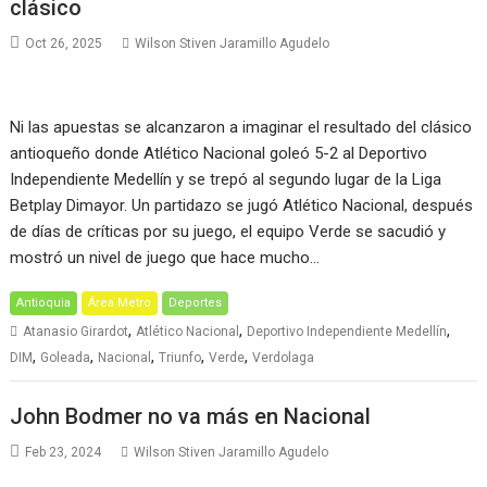
clásico
Oct 26, 2025
Wilson Stiven Jaramillo Agudelo
Ni las apuestas se alcanzaron a imaginar el resultado del clásico
antioqueño donde Atlético Nacional goleó 5-2 al Deportivo
Independiente Medellín y se trepó al segundo lugar de la Liga
Betplay Dimayor. Un partidazo se jugó Atlético Nacional, después
de días de críticas por su juego, el equipo Verde se sacudió y
mostró un nivel de juego que hace mucho…
Antioquia
Área Metro
Deportes
,
,
,
Atanasio Girardot
Atlético Nacional
Deportivo Independiente Medellín
,
,
,
,
,
DIM
Goleada
Nacional
Triunfo
Verde
Verdolaga
John Bodmer no va más en Nacional
Feb 23, 2024
Wilson Stiven Jaramillo Agudelo