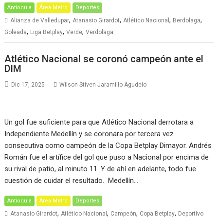
Antioquia
Área Metro
Deportes
,
,
,
,
Alianza de Valledupar
Atanasio Girardot
Atlético Nacional
Berdolaga
,
,
,
Goleada
Liga Betplay
Verde
Verdolaga
Atlético Nacional se coronó campeón ante el
DIM
Dic 17, 2025
Wilson Stiven Jaramillo Agudelo
Un gol fue suficiente para que Atlético Nacional derrotara a
Independiente Medellín y se coronara por tercera vez
consecutiva como campeón de la Copa Betplay Dimayor. Andrés
Román fue el artífice del gol que puso a Nacional por encima de
su rival de patio, al minuto 11. Y de ahí en adelante, todo fue
cuestión de cuidar el resultado. Medellín…
Antioquia
Área Metro
Deportes
,
,
,
,
Atanasio Girardot
Atlético Nacional
Campeón
Copa Betplay
Deportivo