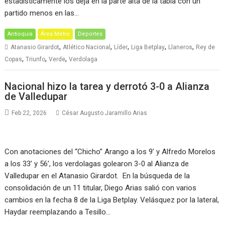
estadísticamente los deja en la parte alta de la tabla con un
partido menos en las…
Antioquia
Área Metro
Deportes
,
,
,
,
,
Atanasio Girardot
Atlético Nacional
Líder
Liga Betplay
Llaneros
Rey de
,
,
,
Copas
Triunfo
Verde
Verdolaga
Nacional hizo la tarea y derrotó 3-0 a Alianza
de Valledupar
Feb 22, 2026
César Augusto Jaramillo Arias
Con anotaciones del “Chicho” Arango a los 9’ y Alfredo Morelos
a los 33’ y 56’, los verdolagas golearon 3-0 al Alianza de
Valledupar en el Atanasio Girardot. En la búsqueda de la
consolidación de un 11 titular, Diego Arias salió con varios
cambios en la fecha 8 de la Liga Betplay. Velásquez por la lateral,
Haydar reemplazando a Tesillo…