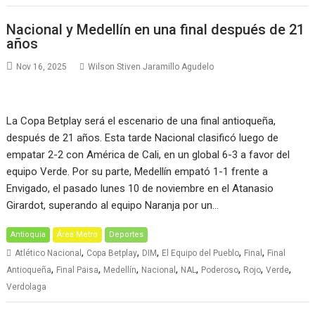
Nacional y Medellín en una final después de 21
años
Nov 16, 2025
Wilson Stiven Jaramillo Agudelo
La Copa Betplay será el escenario de una final antioqueña,
después de 21 años. Esta tarde Nacional clasificó luego de
empatar 2-2 con América de Cali, en un global 6-3 a favor del
equipo Verde. Por su parte, Medellín empató 1-1 frente a
Envigado, el pasado lunes 10 de noviembre en el Atanasio
Girardot, superando al equipo Naranja por un…
Antioquia
Área Metro
Deportes
,
,
,
,
,
Atlético Nacional
Copa Betplay
DIM
El Equipo del Pueblo
Final
Final
,
,
,
,
,
,
,
,
Antioqueña
Final Paisa
Medellín
Nacional
NAL
Poderoso
Rojo
Verde
Verdolaga