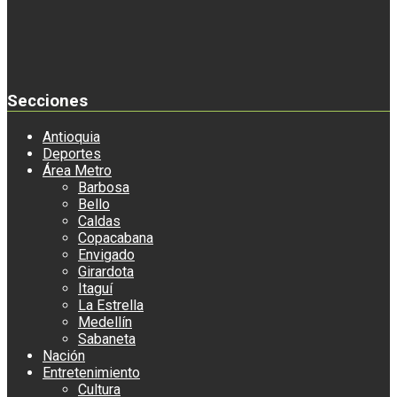
Secciones
Antioquia
Deportes
Área Metro
Barbosa
Bello
Caldas
Copacabana
Envigado
Girardota
Itaguí
La Estrella
Medellín
Sabaneta
Nación
Entretenimiento
Cultura