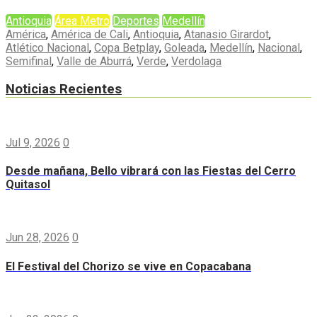
Antioquia
Área Metro
Deportes
Medellín
América
,
América de Cali
,
Antioquia
,
Atanasio Girardot
,
Atlético Nacional
,
Copa Betplay
,
Goleada
,
Medellín
,
Nacional
,
Semifinal
,
Valle de Aburrá
,
Verde
,
Verdolaga
Noticias Recientes
Jul 9, 2026
0
Desde mañana, Bello vibrará con las Fiestas del Cerro
Quitasol
Jun 28, 2026
0
El Festival del Chorizo se vive en Copacabana