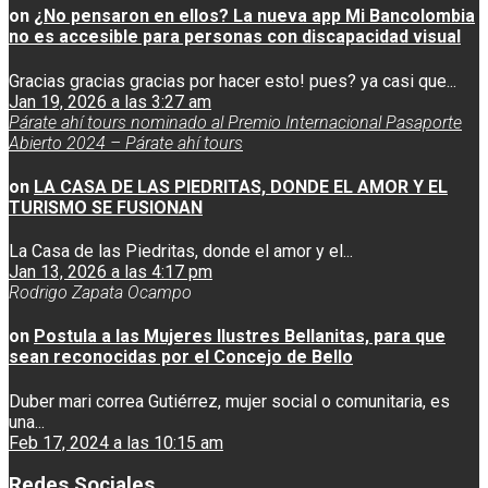
on
¿No pensaron en ellos? La nueva app Mi Bancolombia
no es accesible para personas con discapacidad visual
Gracias gracias gracias por hacer esto! pues? ya casi que...
Jan 19, 2026 a las 3:27 am
Párate ahí tours nominado al Premio Internacional Pasaporte
Abierto 2024 – Párate ahí tours
on
LA CASA DE LAS PIEDRITAS, DONDE EL AMOR Y EL
TURISMO SE FUSIONAN
La Casa de las Piedritas, donde el amor y el...
Jan 13, 2026 a las 4:17 pm
Rodrigo Zapata Ocampo
on
Postula a las Mujeres Ilustres Bellanitas, para que
sean reconocidas por el Concejo de Bello
Duber mari correa Gutiérrez, mujer social o comunitaria, es
una...
Feb 17, 2024 a las 10:15 am
Redes Sociales