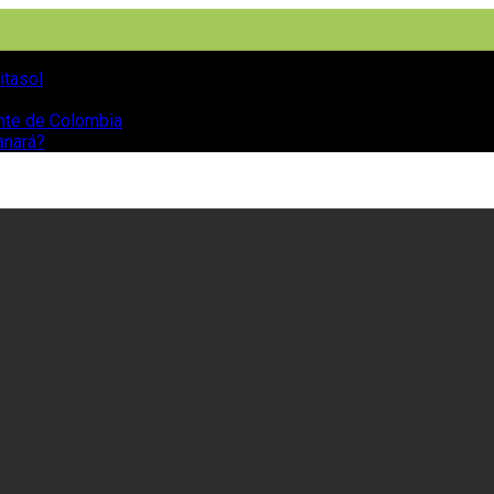
itasol
ente de Colombia
anará?