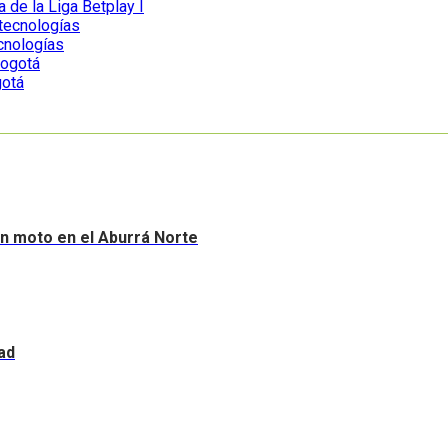
a de la Liga Betplay I
ecnologías
gotá
sin moto en el Aburrá Norte
ad