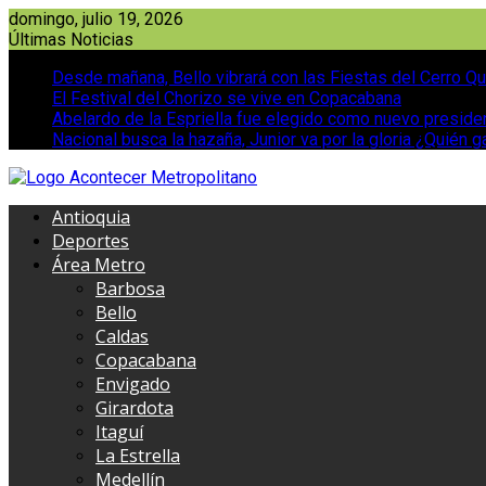
Saltar
domingo, julio 19, 2026
al
Últimas Noticias
contenido
Desde mañana, Bello vibrará con las Fiestas del Cerro Qu
El Festival del Chorizo se vive en Copacabana
Abelardo de la Espriella fue elegido como nuevo presid
Nacional busca la hazaña, Junior va por la gloria ¿Quién g
Antioquia
Deportes
Área Metro
Barbosa
Bello
Caldas
Copacabana
Envigado
Girardota
Itaguí
La Estrella
Medellín