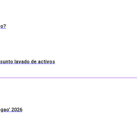
go?
resunto lavado de activos
egao’ 2026