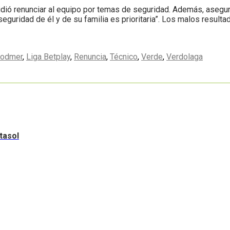
idió renunciar al equipo por temas de seguridad. Además, asegur
guridad de él y de su familia es prioritaria”. Los malos resultad
Bodmer
,
Liga Betplay
,
Renuncia
,
Técnico
,
Verde
,
Verdolaga
tasol