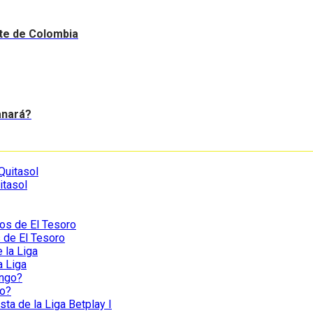
nte de Colombia
anará?
itasol
s de El Tesoro
a Liga
go?