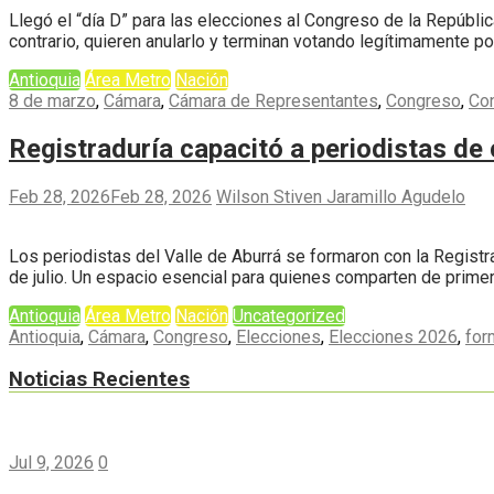
Llegó el “día D” para las elecciones al Congreso de la Repúblic
contrario, quieren anularlo y terminan votando legítimamente p
Antioquia
Área Metro
Nación
8 de marzo
,
Cámara
,
Cámara de Representantes
,
Congreso
,
Con
Registraduría capacitó a periodistas de 
Feb 28, 2026
Feb 28, 2026
Wilson Stiven Jaramillo Agudelo
Los periodistas del Valle de Aburrá se formaron con la Registr
de julio. Un espacio esencial para quienes comparten de primer
Antioquia
Área Metro
Nación
Uncategorized
Antioquia
,
Cámara
,
Congreso
,
Elecciones
,
Elecciones 2026
,
for
Noticias Recientes
Jul 9, 2026
0