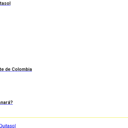
tasol
nte de Colombia
anará?