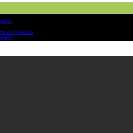
itasol
ente de Colombia
anará?