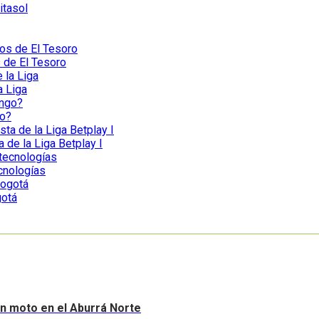
itasol
s de El Tesoro
a Liga
go?
a de la Liga Betplay I
ecnologías
gotá
sin moto en el Aburrá Norte