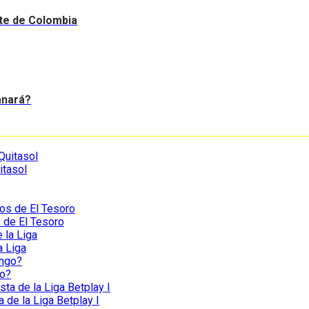
nte de Colombia
anará?
itasol
s de El Tesoro
a Liga
go?
a de la Liga Betplay I