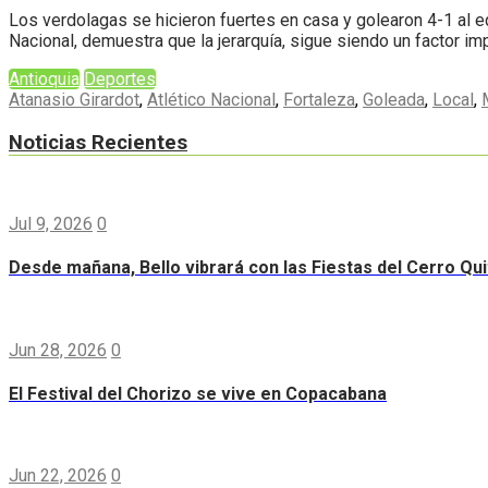
Los verdolagas se hicieron fuertes en casa y golearon 4-1 al e
Nacional, demuestra que la jerarquía, sigue siendo un factor i
Antioquia
Deportes
Atanasio Girardot
,
Atlético Nacional
,
Fortaleza
,
Goleada
,
Local
,
Noticias Recientes
Jul 9, 2026
0
Desde mañana, Bello vibrará con las Fiestas del Cerro Qui
Jun 28, 2026
0
El Festival del Chorizo se vive en Copacabana
Jun 22, 2026
0