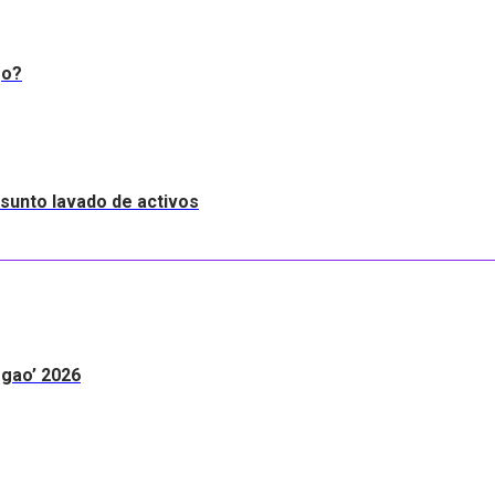
go?
resunto lavado de activos
egao’ 2026