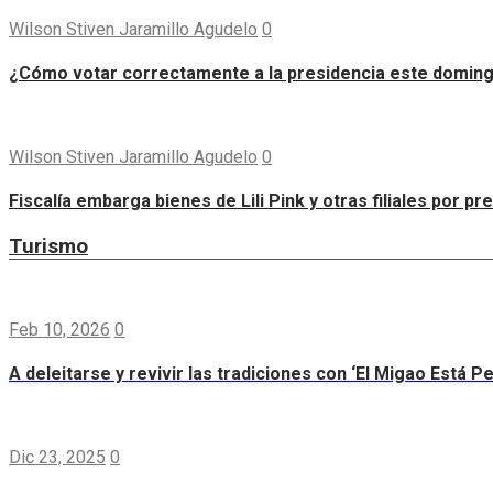
Wilson Stiven Jaramillo Agudelo
0
¿Cómo votar correctamente a la presidencia este domin
Wilson Stiven Jaramillo Agudelo
0
Fiscalía embarga bienes de Lili Pink y otras filiales por p
Turismo
Feb 10, 2026
0
A deleitarse y revivir las tradiciones con ‘El Migao Está P
Dic 23, 2025
0