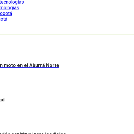
ecnologías
gotá
sin moto en el Aburrá Norte
ad