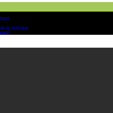
itasol
ente de Colombia
anará?