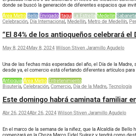
donde se buscó la generación de diferentes espacios que invitar
Área Metro
Bello
Envigado
Itaguí
La Estrella
Medellín
Sabanet
Celebración
,
Día Internacional
,
Medellín
,
Metro de Medellín
,
Pe
“El 84% de los antioqueños celebrará el 
May 8, 2024
May 8, 2024
Wilson Stiven Jaramillo Agudelo
Una de las fechas más esperadas del año, el Día de la Madre, s
desde ya, el comercio está ofertando diferentes artículos para 
Antioquia
Área Metro
Entretenimiento
Bisutería
,
Celebración
,
Comercio
,
Día de la Madre
,
Tecnología
Este domingo habrá caminata familiar en
Abr 26, 2024
Abr 26, 2024
Wilson Stiven Jaramillo Agudelo
En el marco de la semana de la niñez, que la Alcaldía de Bello h
comenzará en la Choza Marco Fidel Suárez y tendrá como destin