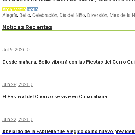
Área Metro
Bello
Alegría
,
Bello
,
Celebración
,
Día del Niño
,
Diversión
,
Mes de la N
Noticias Recientes
Jul 9, 2026
0
Desde mañana, Bello vibrará con las Fiestas del Cerro Qui
Jun 28, 2026
0
El Festival del Chorizo se vive en Copacabana
Jun 22, 2026
0
Abelardo de la Espriella fue elegido como nuevo preside