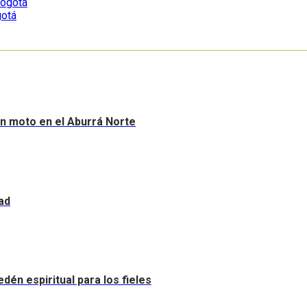
gotá
sin moto en el Aburrá Norte
ad
dén espiritual para los fieles