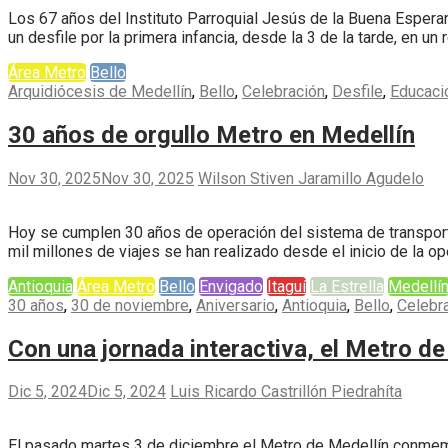
Los 67 años del Instituto Parroquial Jesús de la Buena Esperan
un desfile por la primera infancia, desde la 3 de la tarde, en un 
Área Metro
Bello
Arquidiócesis de Medellín
,
Bello
,
Celebración
,
Desfile
,
Educaci
30 años de orgullo Metro en Medellín
Nov 30, 2025
Nov 30, 2025
Wilson Stiven Jaramillo Agudelo
Hoy se cumplen 30 años de operación del sistema de transporte 
mil millones de viajes se han realizado desde el inicio de la 
Antioquia
Área Metro
Bello
Envigado
Itaguí
La Estrella
Medellí
30 años
,
30 de noviembre
,
Aniversario
,
Antioquia
,
Bello
,
Celebr
Con una jornada interactiva, el Metro de
Dic 5, 2024
Dic 5, 2024
Luis Ricardo Castrillón Piedrahíta
El pasado martes 3 de diciembre el Metro de Medellín conmemoró