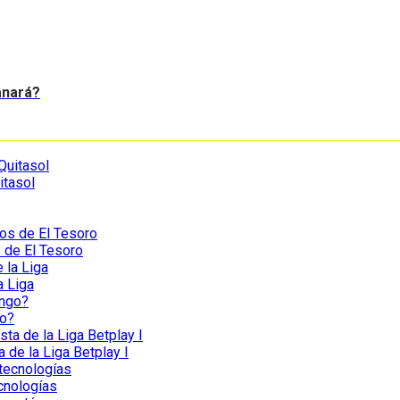
anará?
itasol
s de El Tesoro
a Liga
go?
a de la Liga Betplay I
ecnologías