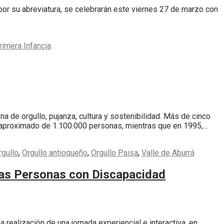
por su abreviatura, se celebrarán este viernes 27 de marzo con
rimera Infancia
a de orgullo, pujanza, cultura y sostenibilidad. Más de cinco
un aproximado de 1.100.000 personas, mientras que en 1995,…
rgullo
,
Orgullo antioqueño
,
Orgullo Paisa
,
Valle de Aburrá
e las Personas con Discapacidad
ealización de una jornada experiencial e interactiva, en