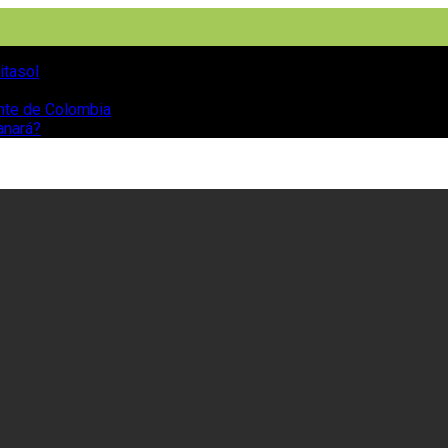
itasol
ente de Colombia
anará?