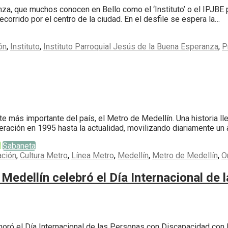
za, que muchos conocen en Bello como el ‘Instituto’ o el IPJBE 
recorrido por el centro de la ciudad. En el desfile se espera la…
ón
,
Instituto
,
Instituto Parroquial Jesús de la Buena Esperanza
,
P
más importante del país, el Metro de Medellín. Una historia llen
operación en 1995 hasta la actualidad, movilizando diariamente 
n
Sabaneta
ación
,
Cultura Metro
,
Línea Metro
,
Medellín
,
Metro de Medellín
,
O
 Medellín celebró el Día Internacional d
 el Día Internacional de las Personas con Discapacidad con la r