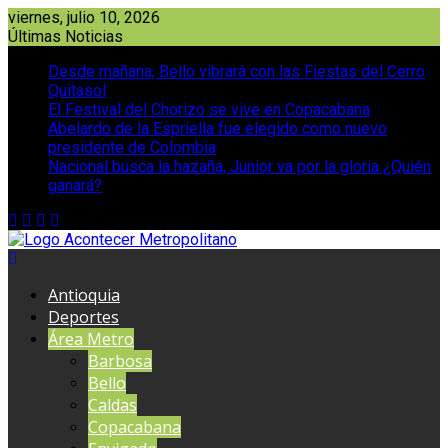
Saltar
viernes, julio 10, 2026
al
Últimas Noticias
contenido
Desde mañana, Bello vibrará con las Fiestas del Cerro
Quitasol
El Festival del Chorizo se vive en Copacabana
Abelardo de la Espriella fue elegido como nuevo
presidente de Colombia
Nacional busca la hazaña, Junior va por la gloria ¿Quién
ganará?
Antioquia
Deportes
Área Metro
Barbosa
Bello
Caldas
Copacabana