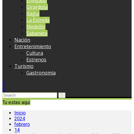
Envigado
Girardota
Itaguí
La Estrella
Medellín
Sabaneta
Nación
Entretenimiento
Cultura
Estrenos
Turismo
Gastronomía
Tu estas aquí
Inicio
2024
febrero
14