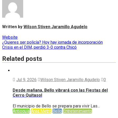
Written by
Wilson Stiven Jaramillo Agudelo
Website
Navegación
¿Quieres ser policía? Hoy hay jornada de incorporación
Crisis en el DIM, perdió 3-0 contra Chicó
de
entradas
Related posts
Jul 9, 2026
Wilson Stiven Jaramillo Agudelo
0
Desde mañana, Bello vibrará con las Fiestas del
Cerro Quitasol
El municipio de Bello se prepara para vivir Las...
Antioquia
Área Metro
Bello
Entretenimiento