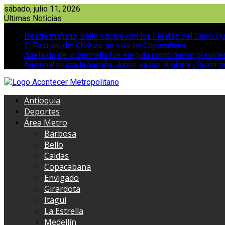
Saltar
sábado, julio 11, 2026
al
Últimas Noticias
contenido
Desde mañana, Bello vibrará con las Fiestas del Cerro Qu
El Festival del Chorizo se vive en Copacabana
Abelardo de la Espriella fue elegido como nuevo presid
Nacional busca la hazaña, Junior va por la gloria ¿Quién g
Antioquia
Deportes
Área Metro
Barbosa
Bello
Caldas
Copacabana
Envigado
Girardota
Itaguí
La Estrella
Medellín