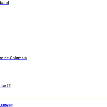
tasol
nte de Colombia
anará?