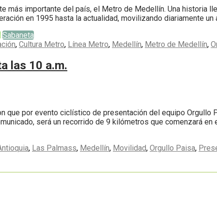
más importante del país, el Metro de Medellín. Una historia llen
operación en 1995 hasta la actualidad, movilizando diariamente 
n
Sabaneta
ación
,
Cultura Metro
,
Línea Metro
,
Medellín
,
Metro de Medellín
,
O
a las 10 a.m.
on que por evento ciclístico de presentación del equipo Orgullo
comunicado, será un recorrido de 9 kilómetros que comenzará en e
ntioquia
,
Las Palmass
,
Medellín
,
Movilidad
,
Orgullo Paisa
,
Pres