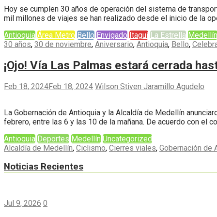
Hoy se cumplen 30 años de operación del sistema de transporte 
mil millones de viajes se han realizado desde el inicio de la 
Antioquia
Área Metro
Bello
Envigado
Itaguí
La Estrella
Medellí
30 años
,
30 de noviembre
,
Aniversario
,
Antioquia
,
Bello
,
Celebr
¡Ojo! Vía Las Palmas estará cerrada hast
Feb 18, 2024
Feb 18, 2024
Wilson Stiven Jaramillo Agudelo
La Gobernación de Antioquia y la Alcaldía de Medellín anunciar
febrero, entre las 6 y las 10 de la mañana. De acuerdo con el 
Antioquia
Deportes
Medellín
Uncategorized
Alcaldía de Medellín
,
Ciclismo
,
Cierres viales
,
Gobernación de A
Noticias Recientes
Jul 9, 2026
0