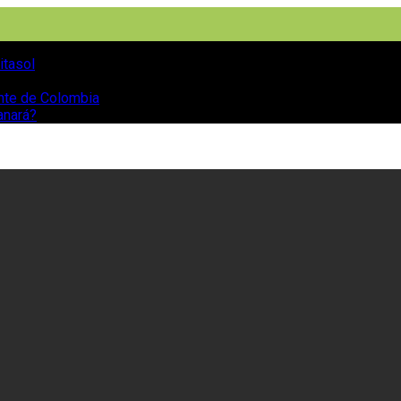
itasol
ente de Colombia
anará?