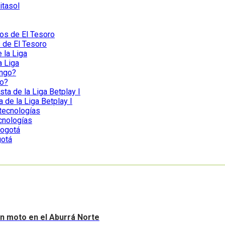
itasol
s de El Tesoro
a Liga
go?
a de la Liga Betplay I
ecnologías
gotá
sin moto en el Aburrá Norte