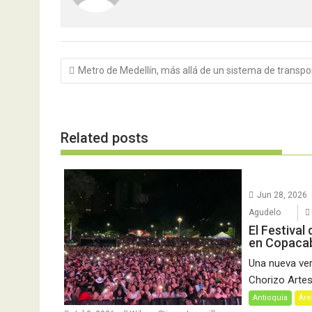
Navegación
Metro de Medellín, más allá de un sistema de transpo
de
entradas
Related posts
Jun 28, 2026
Agudelo
El Festival
en Copaca
Una nueva vers
Chorizo Artesa
Antioquia
Áre