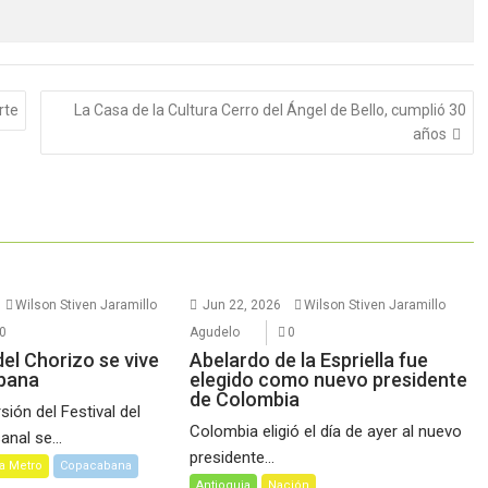
rte
La Casa de la Cultura Cerro del Ángel de Bello, cumplió 30
años
Wilson Stiven Jaramillo
Jun 22, 2026
Wilson Stiven Jaramillo
0
Agudelo
0
 del Chorizo se vive
Abelardo de la Espriella fue
bana
elegido como nuevo presidente
de Colombia
ión del Festival del
Colombia eligió el día de ayer al nuevo
nal se...
presidente...
a Metro
Copacabana
Antioquia
Nación