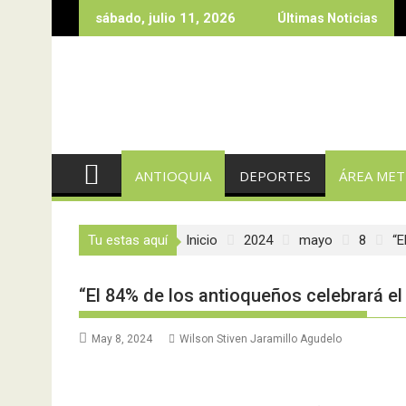
Saltar
sábado, julio 11, 2026
Últimas Noticias
al
contenido
ANTIOQUIA
DEPORTES
ÁREA ME
Tu estas aquí
Inicio
2024
mayo
8
“E
“El 84% de los antioqueños celebrará el
May 8, 2024
Wilson Stiven Jaramillo Agudelo