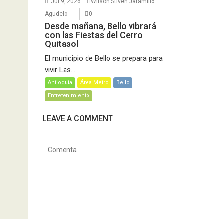
Jul 9, 2026
Wilson Stiven Jaramillo
Agudelo
0
Desde mañana, Bello vibrará
con las Fiestas del Cerro
Quitasol
El municipio de Bello se prepara para
vivir Las...
Antioquia
Área Metro
Bello
Entretenimiento
LEAVE A COMMENT