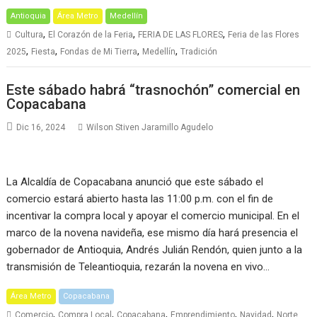
Antioquia
Área Metro
Medellín
,
,
,
Cultura
El Corazón de la Feria
FERIA DE LAS FLORES
Feria de las Flores
,
,
,
,
2025
Fiesta
Fondas de Mi Tierra
Medellín
Tradición
Este sábado habrá “trasnochón” comercial en
Copacabana
Dic 16, 2024
Wilson Stiven Jaramillo Agudelo
La Alcaldía de Copacabana anunció que este sábado el
comercio estará abierto hasta las 11:00 p.m. con el fin de
incentivar la compra local y apoyar el comercio municipal. En el
marco de la novena navideña, ese mismo día hará presencia el
gobernador de Antioquia, Andrés Julián Rendón, quien junto a la
transmisión de Teleantioquia, rezarán la novena en vivo…
Área Metro
Copacabana
,
,
,
,
,
Comercio
Compra Local
Copacabana
Emprendimiento
Navidad
Norte