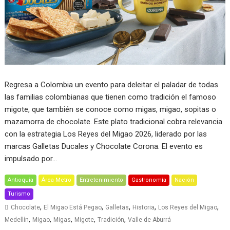
Regresa a Colombia un evento para deleitar el paladar de todas
las familias colombianas que tienen como tradición el famoso
migote, que también se conoce como migas, migao, sopitas o
mazamorra de chocolate. Este plato tradicional cobra relevancia
con la estrategia Los Reyes del Migao 2026, liderado por las
marcas Galletas Ducales y Chocolate Corona. El evento es
impulsado por…
Antioquia
Área Metro
Entretenimiento
Gastronomía
Nación
Turismo
,
,
,
,
,
Chocolate
El Migao Está Pegao
Galletas
Historia
Los Reyes del Migao
,
,
,
,
,
Medellín
Migao
Migas
Migote
Tradición
Valle de Aburrá