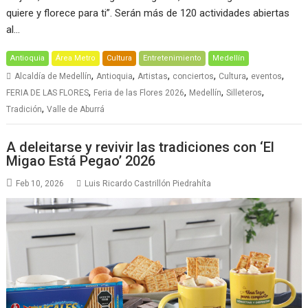
quiere y florece para ti”. Serán más de 120 actividades abiertas
al…
Antioquia
Área Metro
Cultura
Entretenimiento
Medellín
,
,
,
,
,
,
Alcaldía de Medellín
Antioquia
Artistas
conciertos
Cultura
eventos
,
,
,
,
FERIA DE LAS FLORES
Feria de las Flores 2026
Medellín
Silleteros
,
Tradición
Valle de Aburrá
A deleitarse y revivir las tradiciones con ‘El
Migao Está Pegao’ 2026
Feb 10, 2026
Luis Ricardo Castrillón Piedrahíta