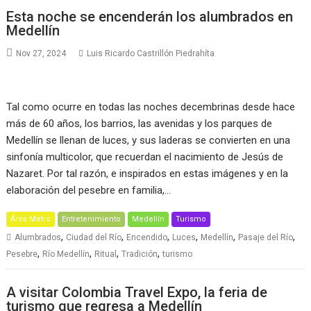
Esta noche se encenderán los alumbrados en
Medellín
Nov 27, 2024
Luis Ricardo Castrillón Piedrahíta
Tal como ocurre en todas las noches decembrinas desde hace
más de 60 años, los barrios, las avenidas y los parques de
Medellín se llenan de luces, y sus laderas se convierten en una
sinfonía multicolor, que recuerdan el nacimiento de Jesús de
Nazaret. Por tal razón, e inspirados en estas imágenes y en la
elaboración del pesebre en familia,…
Área Metro
Entretenimiento
Medellín
Turismo
,
,
,
,
,
,
Alumbrados
Ciudad del Río
Encendido
Luces
Medellín
Pasaje del Río
,
,
,
,
Pesebre
Río Medellín
Ritual
Tradición
turismo
A visitar Colombia Travel Expo, la feria de
turismo que regresa a Medellín