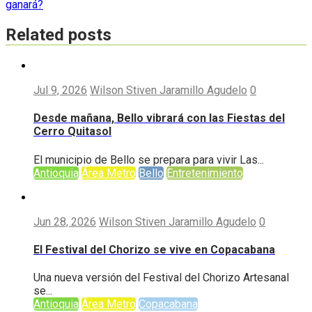
entradas
ganará?
Related posts
Jul 9, 2026
Wilson Stiven Jaramillo Agudelo
0
Desde mañana, Bello vibrará con las Fiestas del
Cerro Quitasol
El municipio de Bello se prepara para vivir Las...
Antioquia
Área Metro
Bello
Entretenimiento
Jun 28, 2026
Wilson Stiven Jaramillo Agudelo
0
El Festival del Chorizo se vive en Copacabana
Una nueva versión del Festival del Chorizo Artesanal
se...
Antioquia
Área Metro
Copacabana