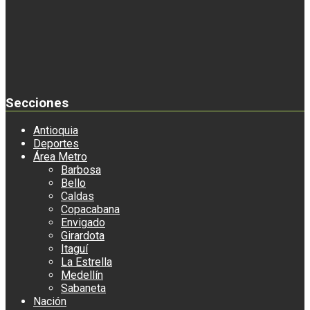
Secciones
Antioquia
Deportes
Área Metro
Barbosa
Bello
Caldas
Copacabana
Envigado
Girardota
Itaguí
La Estrella
Medellín
Sabaneta
Nación