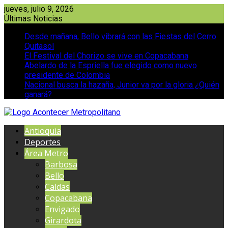
Saltar
jueves, julio 9, 2026
al
Últimas Noticias
contenido
Desde mañana, Bello vibrará con las Fiestas del Cerro
Quitasol
El Festival del Chorizo se vive en Copacabana
Abelardo de la Espriella fue elegido como nuevo
presidente de Colombia
Nacional busca la hazaña, Junior va por la gloria ¿Quién
ganará?
Antioquia
Deportes
Área Metro
Barbosa
Bello
Caldas
Copacabana
Envigado
Girardota