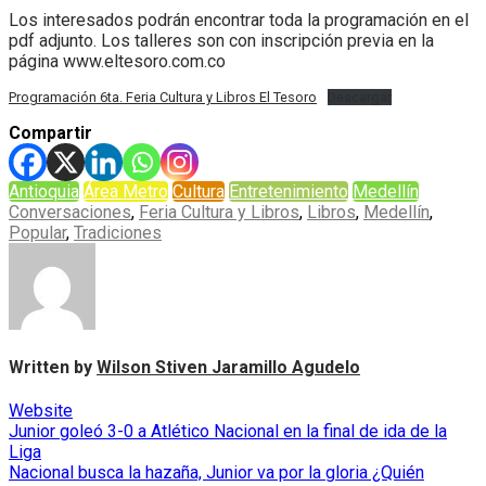
Los interesados podrán encontrar toda la programación en el
pdf adjunto. Los talleres son con inscripción previa en la
página www.eltesoro.com.co
Programación 6ta. Feria Cultura y Libros El Tesoro
Descargar
Compartir
Antioquia
Área Metro
Cultura
Entretenimiento
Medellín
Conversaciones
,
Feria Cultura y Libros
,
Libros
,
Medellín
,
Popular
,
Tradiciones
Written by
Wilson Stiven Jaramillo Agudelo
Website
Navegación
Junior goleó 3-0 a Atlético Nacional en la final de ida de la
Liga
de
Nacional busca la hazaña, Junior va por la gloria ¿Quién