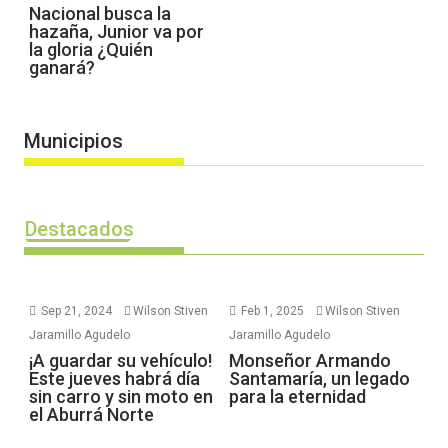
Nacional busca la
hazaña, Junior va por
la gloria ¿Quién
ganará?
Municipios
Destacados
Sep 21, 2024
Wilson Stiven
Feb 1, 2025
Wilson Stiven
Jaramillo Agudelo
Jaramillo Agudelo
¡A guardar su vehículo!
Monseñor Armando
Este jueves habrá día
Santamaría, un legado
sin carro y sin moto en
para la eternidad
el Aburrá Norte