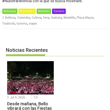
#NuestraHerencia con la que se busca mostrarle…
Antioquia
Área Metro
Medellín
Turismo
,
,
,
,
,
,
,
Belleza
Colombia
Cultura
feria
Gratuita
Medellín
Plaza Mayor
,
,
Tradición
turismo
viajes
Noticias Recientes
Jul 9, 2026
0
Desde mañana, Bello
vibrará con las Fiestas