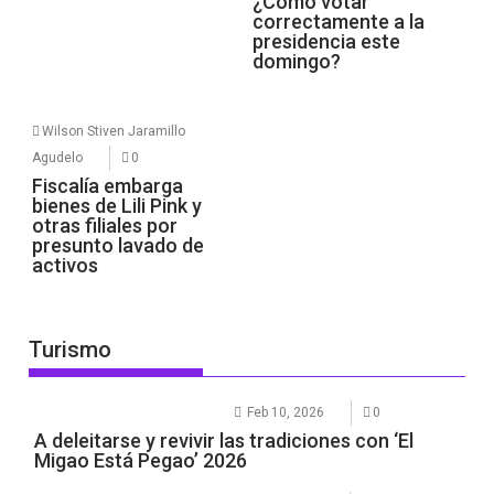
¿Cómo votar
correctamente a la
presidencia este
domingo?
Wilson Stiven Jaramillo
Agudelo
0
Fiscalía embarga
bienes de Lili Pink y
otras filiales por
presunto lavado de
activos
Turismo
Feb 10, 2026
0
A deleitarse y revivir las tradiciones con ‘El
Migao Está Pegao’ 2026