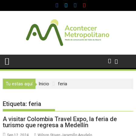
Saltar
al
contenido
Tu estas aquí
Inicio
feria
Etiqueta:
feria
A visitar Colombia Travel Expo, la feria de
turismo que regresa a Medellín
Sep 12, 2024
Wilson Stiven Jaramillo Agudelo