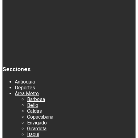
Secciones
Antioquia
Deportes
Área Metro
Barbosa
Bello
Caldas
Copacabana
Envigado
Girardota
Itaguí