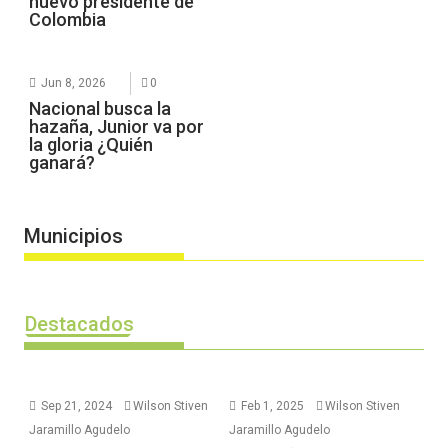
nuevo presidente de
Colombia
Jun 8, 2026
0
Nacional busca la
hazaña, Junior va por
la gloria ¿Quién
ganará?
Municipios
Destacados
Sep 21, 2024
Wilson Stiven
Feb 1, 2025
Wilson Stiven
Jaramillo Agudelo
Jaramillo Agudelo