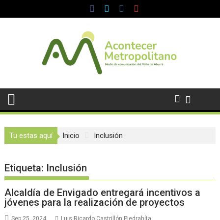
Saltar
al
contenido
Tu estas aquí
Inicio
Inclusión
Etiqueta:
Inclusión
Alcaldía de Envigado entregará incentivos a
jóvenes para la realización de proyectos
Sep 25, 2024
Luis Ricardo Castrillón Piedrahíta