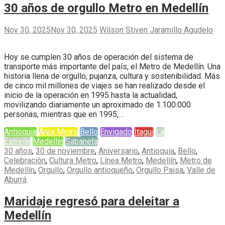
30 años de orgullo Metro en Medellín
Nov 30, 2025
Nov 30, 2025
Wilson Stiven Jaramillo Agudelo
Hoy se cumplen 30 años de operación del sistema de
transporte más importante del país, el Metro de Medellín. Una
historia llena de orgullo, pujanza, cultura y sostenibilidad. Más
de cinco mil millones de viajes se han realizado desde el
inicio de la operación en 1995 hasta la actualidad,
movilizando diariamente un aproximado de 1.100.000
personas, mientras que en 1995,…
Antioquia
Área Metro
Bello
Envigado
Itaguí
La
Estrella
Medellín
Sabaneta
30 años
,
30 de noviembre
,
Aniversario
,
Antioquia
,
Bello
,
Celebración
,
Cultura Metro
,
Línea Metro
,
Medellín
,
Metro de
Medellín
,
Orgullo
,
Orgullo antioqueño
,
Orgullo Paisa
,
Valle de
Aburrá
Maridaje regresó para deleitar a
Medellín