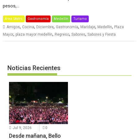
pesos,…
Área Metro
Gastronomía
Medellín
Turismo
,
,
,
,
,
,
Amigos
Cocina
Diciembre
Gastronomía
Maridaje
Medellín
Plaza
,
,
,
,
Mayor
plaza mayor medellín
Regreso
Sabores
Sabores y Fiesta
Noticias Recientes
Jul 9, 2026
0
Desde mañana, Bello