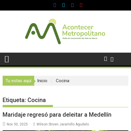
Saltar
al
contenido
Tu estas aquí
Inicio
Cocina
Etiqueta:
Cocina
Maridaje regresó para deleitar a Medellín
Nov 30, 2025
Wilson Stiven Jaramillo Agudelo