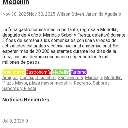
Medellín
Nov 30, 2025
Nov 30, 2025
Wilson Stiven Jaramillo Agudelo
La feria gastronómica más importante, regresa a Medellín,
después de 4 años. Maridaje Sabor y Fiesta, deleitará durante
3 fines de semana a los comensales con una variedad de
actividades culturales y cocina nacional e internacional. Se
esperan más de 20.000 asistentes durante los días de la
feria, con una derrama económica superior a los 5 mil
millones de pesos,…
Área Metro
Gastronomía
Medellín
Turismo
Amigos
,
Cocina
,
Diciembre
,
Gastronomía
,
Maridaje
,
Medellín
,
Plaza Mayor
,
plaza mayor medellín
,
Regreso
,
Sabores
,
Sabores y Fiesta
Noticias Recientes
Jul 9, 2026
0