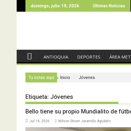
Saltar
domingo, julio 19, 2026
Últimas Noticias
al
contenido
ANTIOQUIA
DEPORTES
ÁREA ME
Tu estas aquí
Inicio
Jóvenes
Etiqueta:
Jóvenes
Bello tiene su propio Mundialito de fútb
Jul 19, 2026
Wilson Stiven Jaramillo Agudelo