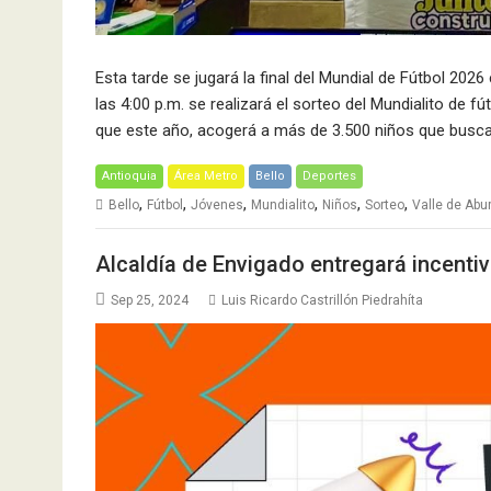
Esta tarde se jugará la final del Mundial de Fútbol 202
las 4:00 p.m. se realizará el sorteo del Mundialito de 
que este año, acogerá a más de 3.500 niños que busca
Antioquia
Área Metro
Bello
Deportes
,
,
,
,
,
,
Bello
Fútbol
Jóvenes
Mundialito
Niños
Sorteo
Valle de Abu
Alcaldía de Envigado entregará incentiv
Sep 25, 2024
Luis Ricardo Castrillón Piedrahíta