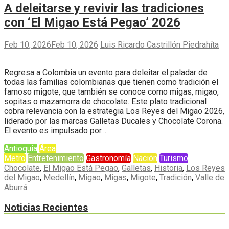
A deleitarse y revivir las tradiciones
con ‘El Migao Está Pegao’ 2026
Feb 10, 2026
Feb 10, 2026
Luis Ricardo Castrillón Piedrahíta
Regresa a Colombia un evento para deleitar el paladar de
todas las familias colombianas que tienen como tradición el
famoso migote, que también se conoce como migas, migao,
sopitas o mazamorra de chocolate. Este plato tradicional
cobra relevancia con la estrategia Los Reyes del Migao 2026,
liderado por las marcas Galletas Ducales y Chocolate Corona.
El evento es impulsado por…
Antioquia
Área
Metro
Entretenimiento
Gastronomía
Nación
Turismo
Chocolate
,
El Migao Está Pegao
,
Galletas
,
Historia
,
Los Reyes
del Migao
,
Medellín
,
Migao
,
Migas
,
Migote
,
Tradición
,
Valle de
Aburrá
Noticias Recientes