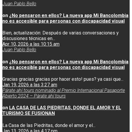
Juan Pablo Bello
on
¿No pensaron en ellos? La nueva app Mi Bancolombia
no es accesible para personas con discapacidad visual
Bien, actualización: Después de varias conversaciones y
discusiones técnicas en...
Apr 10, 2026 a las 10:15 am
Juan Pablo Bello
on
¿No pensaron en ellos? La nueva app Mi Bancolombia
no es accesible para personas con discapacidad visual
Gracias gracias gracias por hacer esto! pues? ya casi que...
Jan 19, 2026 a las 3:27 am
Párate ahí tours nominado al Premio Internacional Pasaporte
Abierto 2024 – Párate ahí tours
on
LA CASA DE LAS PIEDRITAS, DONDE EL AMOR Y EL
TURISMO SE FUSIONAN
La Casa de las Piedritas, donde el amor y el...
Jan 13, 2026 a las 4:17 pm