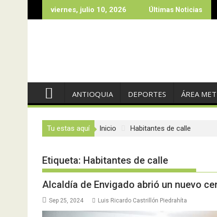
Saltar
viernes, julio 10, 2026
Últimas Noticias
al
contenido
ANTIOQUIA
DEPORTES
ÁREA ME
Tu estas aquí
Inicio
Habitantes de calle
Etiqueta:
Habitantes de calle
Alcaldía de Envigado abrió un nuevo cent
Sep 25, 2024
Luis Ricardo Castrillón Piedrahíta