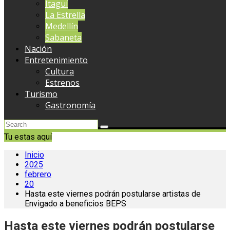
Itaguí
La Estrella
Medellín
Sabaneta
Nación
Entretenimiento
Cultura
Estrenos
Turismo
Gastronomía
Tu estas aquí
Inicio
2025
febrero
20
Hasta este viernes podrán postularse artistas de
Envigado a beneficios BEPS
Hasta este viernes podrán postularse