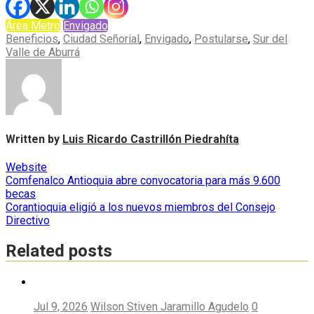
Área Metro
Envigado
Beneficios
,
Ciudad Señorial
,
Envigado
,
Postularse
,
Sur del
Valle de Aburrá
Written by
Luis Ricardo Castrillón Piedrahíta
Website
Navegación
Comfenalco Antioquia abre convocatoria para más 9.600
becas
de
Corantioquia eligió a los nuevos miembros del Consejo
entradas
Directivo
Related posts
Jul 9, 2026
Wilson Stiven Jaramillo Agudelo
0