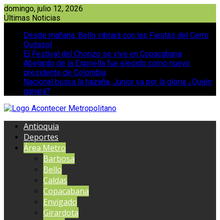
Saltar
domingo, julio 12, 2026
al
Últimas Noticias
contenido
Desde mañana, Bello vibrará con las Fiestas del Cerro
Quitasol
El Festival del Chorizo se vive en Copacabana
Abelardo de la Espriella fue elegido como nuevo
presidente de Colombia
Nacional busca la hazaña, Junior va por la gloria ¿Quién
ganará?
Antioquia
Deportes
Área Metro
Barbosa
Bello
Caldas
Copacabana
Envigado
Girardota