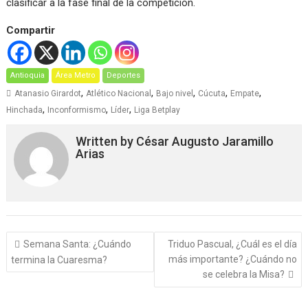
clasificar a la fase final de la competición.
Compartir
Antioquia
Área Metro
Deportes
,
,
,
,
,
Atanasio Girardot
Atlético Nacional
Bajo nivel
Cúcuta
Empate
,
,
,
Hinchada
Inconformismo
Líder
Liga Betplay
Written by
César Augusto Jaramillo
Arias
Navegación
Semana Santa: ¿Cuándo
Triduo Pascual, ¿Cuál es el día
de
más importante? ¿Cuándo no
termina la Cuaresma?
entradas
se celebra la Misa?