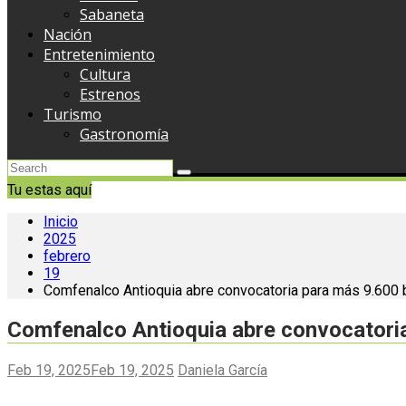
Sabaneta
Nación
Entretenimiento
Cultura
Estrenos
Turismo
Gastronomía
Tu estas aquí
Inicio
2025
febrero
19
Comfenalco Antioquia abre convocatoria para más 9.600
Comfenalco Antioquia abre convocatori
Feb 19, 2025
Feb 19, 2025
Daniela García