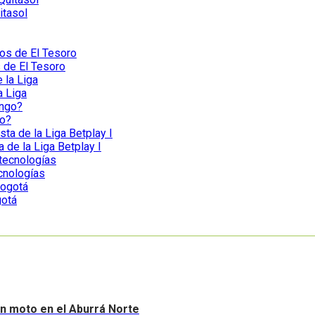
itasol
s de El Tesoro
a Liga
go?
a de la Liga Betplay I
ecnologías
gotá
sin moto en el Aburrá Norte