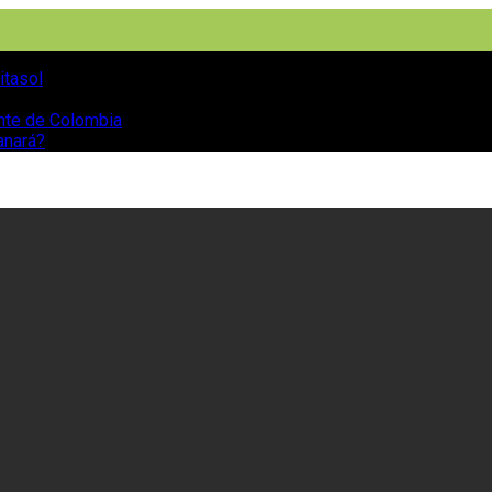
itasol
ente de Colombia
anará?