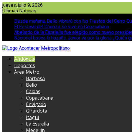
Saltar
jueves, julio 9, 2026
al
Últimas Noticias
contenido
Desde mañana, Bello vibrará con las Fiestas del Cerro Qu
El Festival del Chorizo se vive en Copacabana
Abelardo de la Espriella fue elegido como nuevo presid
Nacional busca la hazaña, Junior va por la gloria ¿Quién g
Antioquia
Deportes
Área Metro
Barbosa
Bello
Caldas
Copacabana
Envigado
Girardota
Itaguí
La Estrella
Medellín