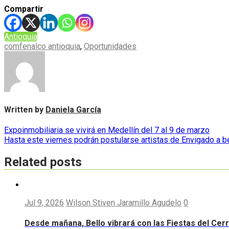
Compartir
Antioquia
comfenalco antioquia
,
Oportunidades
Written by
Daniela García
Navegación
Expoinmobiliaria se vivirá en Medellín del 7 al 9 de marzo
Hasta este viernes podrán postularse artistas de Envigado a 
de
entradas
Related posts
Jul 9, 2026
Wilson Stiven Jaramillo Agudelo
0
Desde mañana, Bello vibrará con las Fiestas del Cer