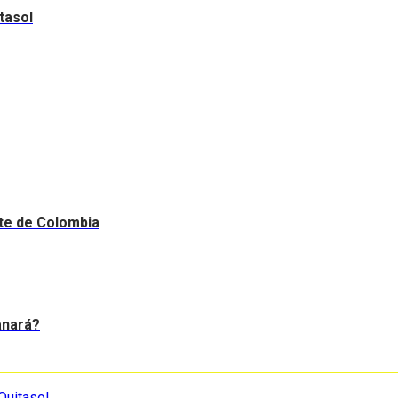
tasol
nte de Colombia
anará?