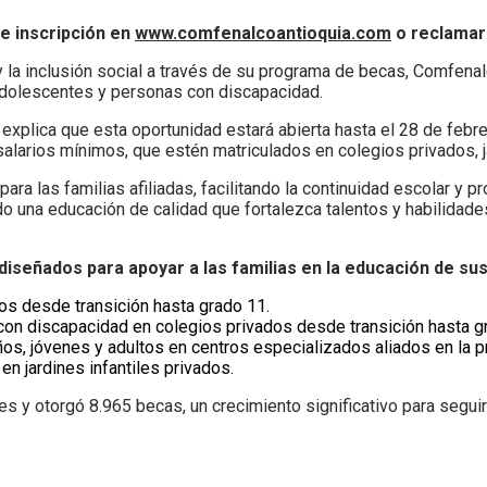
e inscripción en
www.comfenalcoantioquia.com
o reclamarl
 la inclusión social a través de su programa de becas, Comfenal
 adolescentes y personas con discapacidad.
plica que esta oportunidad estará abierta hasta el 28 de febrero
 salarios mínimos, que estén matriculados en colegios privados, j
ra las familias afiliadas, facilitando la continuidad escolar y p
o una educación de calidad que fortalezca talentos y habilidades
señados para apoyar a las familias en la educación de sus 
os desde transición hasta grado 11.
con discapacidad en colegios privados desde transición hasta g
ños, jóvenes y adultos en centros especializados aliados en la p
en jardines infantiles privados.
nes y otorgó 8.965 becas, un crecimiento significativo para segui