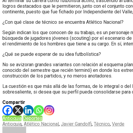
Al terminar su carrera como futbolista activo, trascendió al b
logros destacados que le permitieron, junto con el conjunto cor
continente, puesto que fue fichado por Independiente del Valle,
¿Con qué clase de técnico se encuentra Atlético Nacional?
Según indican los que conocen de su trabajo, es un personaje m
búsqueda de jugadores jóvenes (scouting) por el escenario de lo
el rendimiento de los hombres que tiene a su cargo. En sí, int
¿Qué se puede esperar de su idea futbolística?
No se avizoran grandes variantes con relación al esquema plant
conocido del semestre que recién terminó) en donde los extrem
construcción de los partidos, y no meros anotadores.
La cuestión es que más allá de las formas, de lo integral o del 
sobresaliente, si desea que su perfil pueda consolidarse para 
Compartir
Antioquia
Deportes
Antioquia
,
Atlético Nacional
,
Javier Gandolfi
,
Técnico
,
Verde