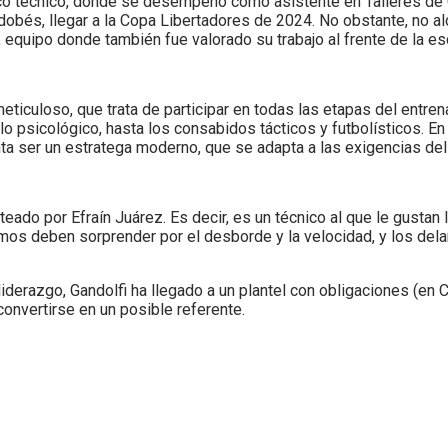
anco técnico, donde se desempeñó como asistente en Talleres de C
dobés, llegar a la Copa Libertadores de 2024. No obstante, no alca
 equipo donde también fue valorado su trabajo al frente de la es
eticuloso, que trata de participar en todas las etapas del entr
 psicológico, hasta los consabidos tácticos y futbolísticos. En 
enta ser un estratega moderno, que se adapta a las exigencias de
eado por Efraín Juárez. Es decir, es un técnico al que le gustan
os deben sorprender por el desborde y la velocidad, y los dela
liderazgo, Gandolfi ha llegado a un plantel con obligaciones (en 
convertirse en un posible referente.