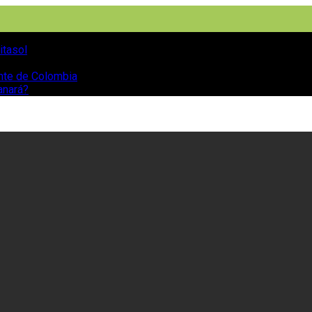
itasol
ente de Colombia
anará?