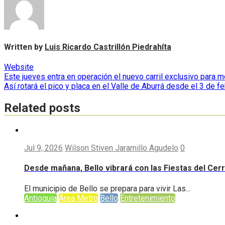
Written by
Luis Ricardo Castrillón Piedrahíta
Website
Navegación
Este jueves entra en operación el nuevo carril exclusivo para m
Así rotará el pico y placa en el Valle de Aburrá desde el 3 de f
de
entradas
Related posts
Jul 9, 2026
Wilson Stiven Jaramillo Agudelo
0
Desde mañana, Bello vibrará con las Fiestas del Cer
El municipio de Bello se prepara para vivir Las...
Antioquia
Área Metro
Bello
Entretenimiento