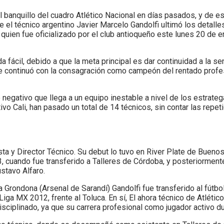
 banquillo del cuadro Atlético Nacional en días pasados, y de es
el técnico argentino Javier Marcelo Gandolfi ultimó los detalles
, quien fue oficializado por el club antioqueño este lunes 20 de 
a fácil, debido a que la meta principal es dar continuidad a la s
ue continuó con la consagración como campeón del rentado profe
negativo que llega a un equipo inestable a nivel de los estrateg
vo Cali, han pasado un total de 14 técnicos, sin contar las repet
sta y Director Técnico. Su debut lo tuvo en River Plate de Bueno
3, cuando fue transferido a Talleres de Córdoba, y posteriormen
stavo Alfaro.
 Grondona (Arsenal de Sarandí) Gandolfi fue transferido al fút
Liga MX 2012, frente al Toluca. En sí, El ahora técnico de Atléti
isciplinado, ya que su carrera profesional como jugador activo d