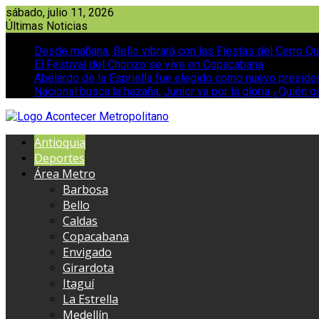
Saltar
sábado, julio 11, 2026
al
Últimas Noticias
contenido
Desde mañana, Bello vibrará con las Fiestas del Cerro Qu
El Festival del Chorizo se vive en Copacabana
Abelardo de la Espriella fue elegido como nuevo presid
Nacional busca la hazaña, Junior va por la gloria ¿Quién g
Antioquia
Deportes
Área Metro
Barbosa
Bello
Caldas
Copacabana
Envigado
Girardota
Itaguí
La Estrella
Medellín