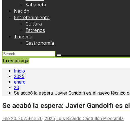
Sabaneta
Nación
Entretenimiento
Cultura
Estrenos
Turismo
Gastronomía
Tu estas aquí
Inicio
2025
enero
20
Se acabó la espera: Javier Gandolfi es el nuevo técnico d
Se acabó la espera: Javier Gandolfi es e
Ene 20, 2025
Ene 20, 2025
Luis Ricardo Castrillón Piedrahíta