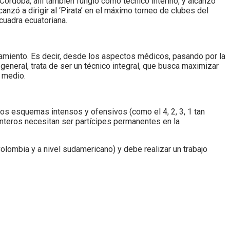
órdoba, allí también fungió como técnico interino, y alcanzó
nzó a dirigir al ‘Pirata’ en el máximo torneo de clubes del
cuadra ecuatoriana.
enamiento. Es decir, desde los aspectos médicos, pasando por la
general, trata de ser un técnico integral, que busca maximizar
l medio.
 los esquemas intensos y ofensivos (como el 4, 2, 3, 1 tan
nteros necesitan ser partícipes permanentes en la
Colombia y a nivel sudamericano) y debe realizar un trabajo