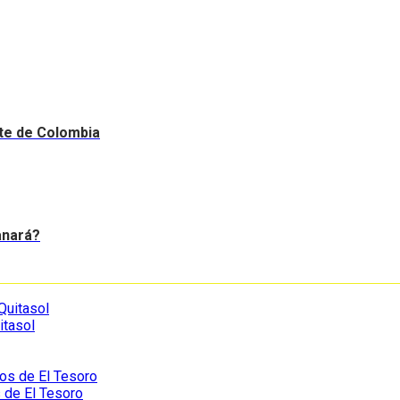
nte de Colombia
anará?
itasol
s de El Tesoro