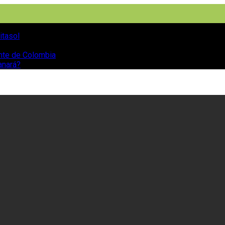
itasol
ente de Colombia
anará?