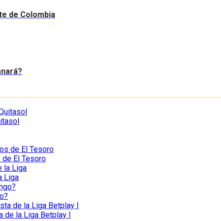
nte de Colombia
anará?
itasol
s de El Tesoro
a Liga
go?
a de la Liga Betplay I