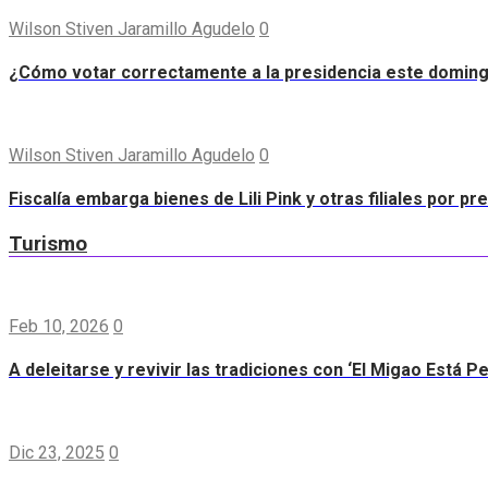
Wilson Stiven Jaramillo Agudelo
0
¿Cómo votar correctamente a la presidencia este domin
Wilson Stiven Jaramillo Agudelo
0
Fiscalía embarga bienes de Lili Pink y otras filiales por p
Turismo
Feb 10, 2026
0
A deleitarse y revivir las tradiciones con ‘El Migao Está P
Dic 23, 2025
0