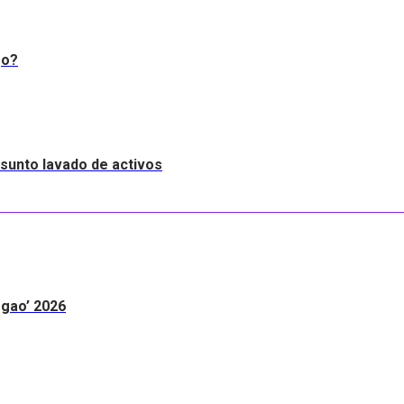
go?
resunto lavado de activos
egao’ 2026