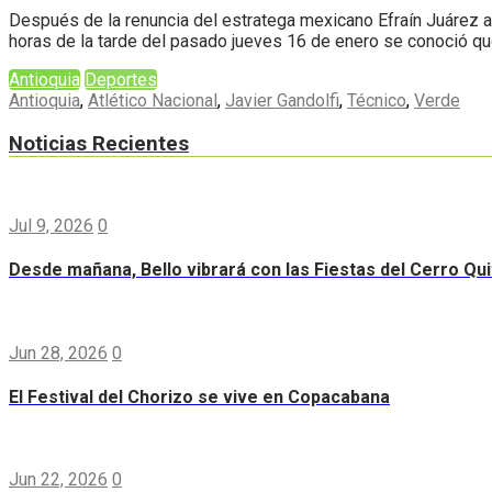
Después de la renuncia del estratega mexicano Efraín Juárez al
horas de la tarde del pasado jueves 16 de enero se conoció que
Antioquia
Deportes
Antioquia
,
Atlético Nacional
,
Javier Gandolfi
,
Técnico
,
Verde
Noticias Recientes
Jul 9, 2026
0
Desde mañana, Bello vibrará con las Fiestas del Cerro Qui
Jun 28, 2026
0
El Festival del Chorizo se vive en Copacabana
Jun 22, 2026
0