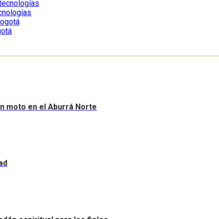
ecnologías
gotá
sin moto en el Aburrá Norte
ad