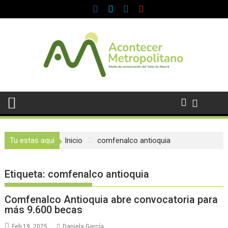
Saltar
al
contenido
Tu estas aquí
Inicio
comfenalco antioquia
Etiqueta:
comfenalco antioquia
Comfenalco Antioquia abre convocatoria para
más 9.600 becas
Feb 19, 2025
Daniela García