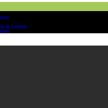
itasol
ente de Colombia
anará?