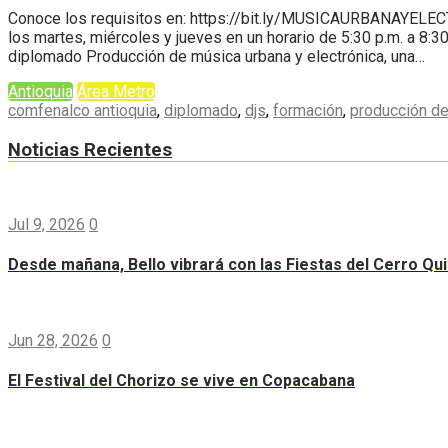
Conoce los requisitos en: https://bit.ly/MUSICAURBANAYELECTRÓ
los martes, miércoles y jueves en un horario de 5:30 p.m. a 8:3
diplomado Producción de música urbana y electrónica, una…
Antioquia
Área Metro
comfenalco antioquia
,
diplomado
,
djs
,
formación
,
producción d
Noticias Recientes
Jul 9, 2026
0
Desde mañana, Bello vibrará con las Fiestas del Cerro Qui
Jun 28, 2026
0
El Festival del Chorizo se vive en Copacabana