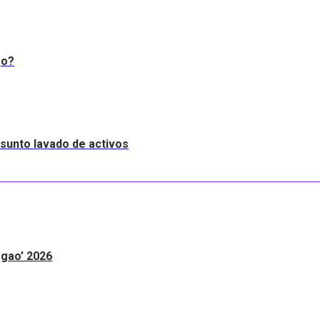
go?
resunto lavado de activos
egao’ 2026