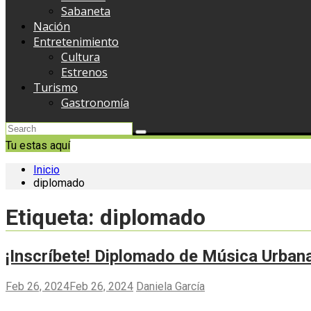
Sabaneta
Nación
Entretenimiento
Cultura
Estrenos
Turismo
Gastronomía
Tu estas aquí
Inicio
diplomado
Etiqueta:
diplomado
¡Inscríbete! Diplomado de Música Urbana
Feb 26, 2024
Feb 26, 2024
Daniela García