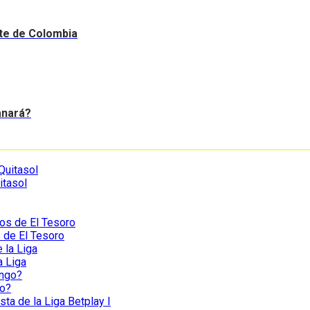
nte de Colombia
anará?
itasol
s de El Tesoro
a Liga
go?