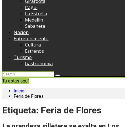
Girardota
Itaguí
La Estrella
Medellín
Sabaneta
Nación
Entretenimiento
Cultura
Estrenos
Turismo
Gastronomía
Tu estas aquí
Inicio
Feria de Flores
Etiqueta:
Feria de Flores
La grandeza silletera se exalta en Los