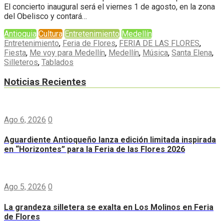
El concierto inaugural será el viernes 1 de agosto, en la zona
del Obelisco y contará…
Antioquia
Cultura
Entretenimiento
Medellín
Entretenimiento
,
Feria de Flores
,
FERIA DE LAS FLORES
,
Fiesta
,
Me voy para Medellín
,
Medellín
,
Música
,
Santa Elena
,
Silleteros
,
Tablados
Noticias Recientes
Ago 6, 2026
0
Aguardiente Antioqueño lanza edición limitada inspirada
en “Horizontes” para la Feria de las Flores 2026
Ago 5, 2026
0
La grandeza silletera se exalta en Los Molinos en Feria
de Flores