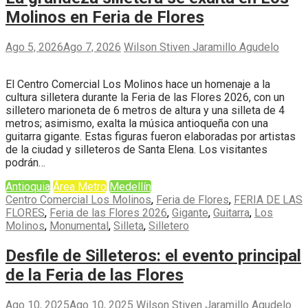
Molinos en Feria de Flores
Ago 5, 2026
Ago 7, 2026
Wilson Stiven Jaramillo Agudelo
El Centro Comercial Los Molinos hace un homenaje a la
cultura silletera durante la Feria de las Flores 2026, con un
silletero marioneta de 6 metros de altura y una silleta de 4
metros; asimismo, exalta la música antioqueña con una
guitarra gigante. Estas figuras fueron elaboradas por artistas
de la ciudad y silleteros de Santa Elena. Los visitantes
podrán…
Antioquia
Área Metro
Medellín
Centro Comercial Los Molinos
,
Feria de Flores
,
FERIA DE LAS
FLORES
,
Feria de las Flores 2026
,
Gigante
,
Guitarra
,
Los
Molinos
,
Monumental
,
Silleta
,
Silletero
Desfile de Silleteros: el evento principal
de la Feria de las Flores
Ago 10, 2025
Ago 10, 2025
Wilson Stiven Jaramillo Agudelo