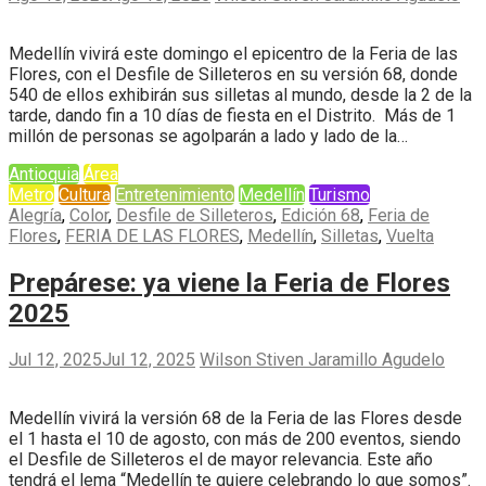
Medellín vivirá este domingo el epicentro de la Feria de las
Flores, con el Desfile de Silleteros en su versión 68, donde
540 de ellos exhibirán sus silletas al mundo, desde la 2 de la
tarde, dando fin a 10 días de fiesta en el Distrito. Más de 1
millón de personas se agolparán a lado y lado de la…
Antioquia
Área
Metro
Cultura
Entretenimiento
Medellín
Turismo
Alegría
,
Color
,
Desfile de Silleteros
,
Edición 68
,
Feria de
Flores
,
FERIA DE LAS FLORES
,
Medellín
,
Silletas
,
Vuelta
Prepárese: ya viene la Feria de Flores
2025
Jul 12, 2025
Jul 12, 2025
Wilson Stiven Jaramillo Agudelo
Medellín vivirá la versión 68 de la Feria de las Flores desde
el 1 hasta el 10 de agosto, con más de 200 eventos, siendo
el Desfile de Silleteros el de mayor relevancia. Este año
tendrá el lema “Medellín te quiere celebrando lo que somos”.