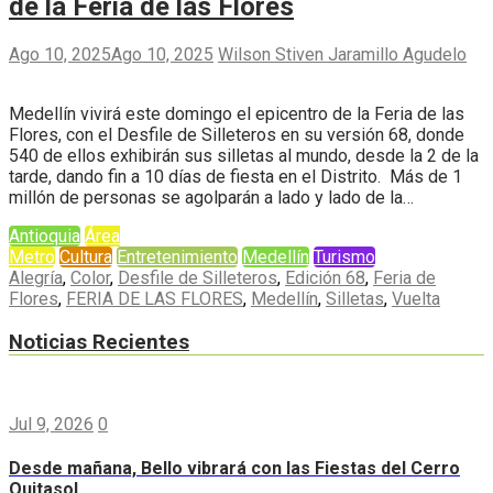
de la Feria de las Flores
Ago 10, 2025
Ago 10, 2025
Wilson Stiven Jaramillo Agudelo
Medellín vivirá este domingo el epicentro de la Feria de las
Flores, con el Desfile de Silleteros en su versión 68, donde
540 de ellos exhibirán sus silletas al mundo, desde la 2 de la
tarde, dando fin a 10 días de fiesta en el Distrito. Más de 1
millón de personas se agolparán a lado y lado de la…
Antioquia
Área
Metro
Cultura
Entretenimiento
Medellín
Turismo
Alegría
,
Color
,
Desfile de Silleteros
,
Edición 68
,
Feria de
Flores
,
FERIA DE LAS FLORES
,
Medellín
,
Silletas
,
Vuelta
Noticias Recientes
Jul 9, 2026
0
Desde mañana, Bello vibrará con las Fiestas del Cerro
Quitasol