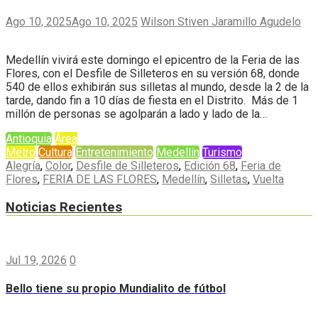
Ago 10, 2025
Ago 10, 2025
Wilson Stiven Jaramillo Agudelo
Medellín vivirá este domingo el epicentro de la Feria de las
Flores, con el Desfile de Silleteros en su versión 68, donde
540 de ellos exhibirán sus silletas al mundo, desde la 2 de la
tarde, dando fin a 10 días de fiesta en el Distrito. Más de 1
millón de personas se agolparán a lado y lado de la…
Antioquia
Área
Metro
Cultura
Entretenimiento
Medellín
Turismo
Alegría
,
Color
,
Desfile de Silleteros
,
Edición 68
,
Feria de
Flores
,
FERIA DE LAS FLORES
,
Medellín
,
Silletas
,
Vuelta
Noticias Recientes
Jul 19, 2026
0
Bello tiene su propio Mundialito de fútbol