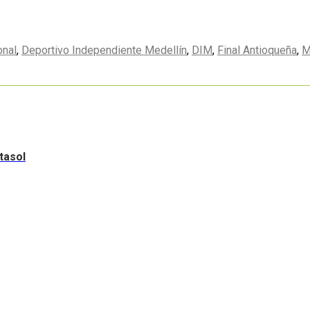
onal
,
Deportivo Independiente Medellín
,
DIM
,
Final Antioqueña
,
M
tasol