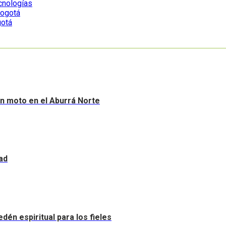
ecnologías
gotá
sin moto en el Aburrá Norte
ad
dén espiritual para los fieles