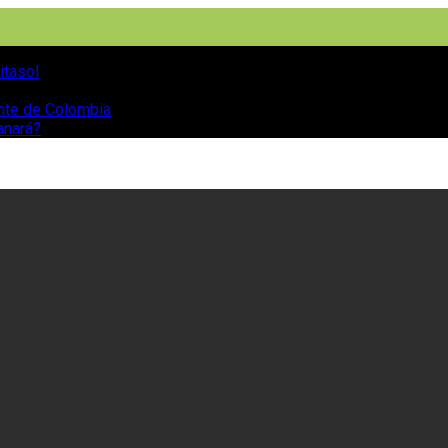
itasol
ente de Colombia
anará?