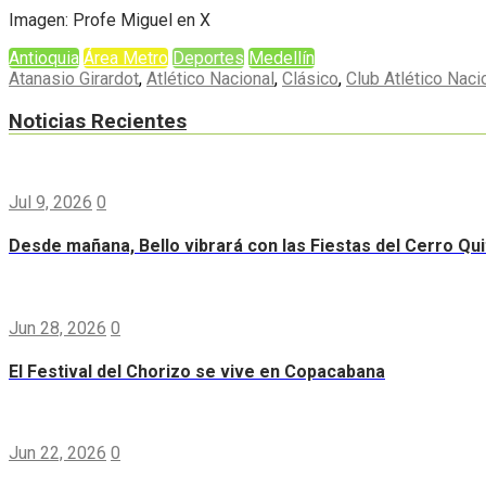
Imagen: Profe Miguel en X
Antioquia
Área Metro
Deportes
Medellín
Atanasio Girardot
,
Atlético Nacional
,
Clásico
,
Club Atlético Naci
Noticias Recientes
Jul 9, 2026
0
Desde mañana, Bello vibrará con las Fiestas del Cerro Qui
Jun 28, 2026
0
El Festival del Chorizo se vive en Copacabana
Jun 22, 2026
0