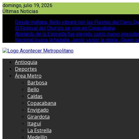
Saltar
domingo, julio 19, 2026
al
Últimas Noticias
contenido
Desde mañana, Bello vibrará con las Fiestas del Cerro Qu
El Festival del Chorizo se vive en Copacabana
Abelardo de la Espriella fue elegido como nuevo presid
Nacional busca la hazaña, Junior va por la gloria ¿Quién g
Antioquia
Deportes
Área Metro
Barbosa
Bello
Caldas
Copacabana
Envigado
Girardota
Itaguí
La Estrella
Medellín