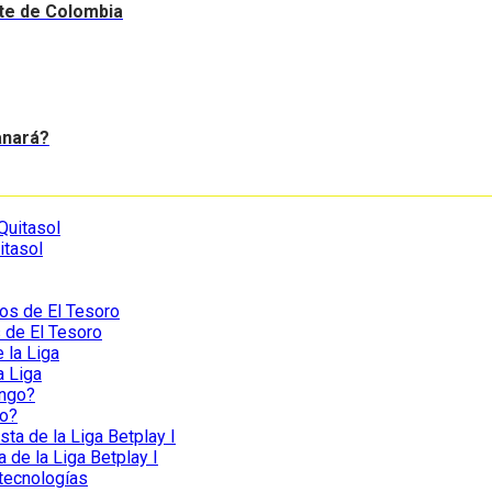
nte de Colombia
anará?
itasol
s de El Tesoro
a Liga
go?
a de la Liga Betplay I