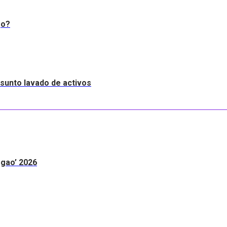
go?
resunto lavado de activos
egao’ 2026