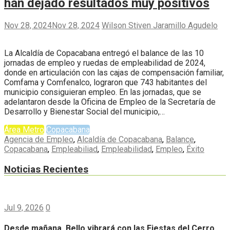
han dejado resultados muy positivos
Nov 28, 2024
Nov 28, 2024
Wilson Stiven Jaramillo Agudelo
La Alcaldía de Copacabana entregó el balance de las 10
jornadas de empleo y ruedas de empleabilidad de 2024,
donde en articulación con las cajas de compensación familiar,
Comfama y Comfenalco, lograron que 743 habitantes del
municipio consiguieran empleo. En las jornadas, que se
adelantaron desde la Oficina de Empleo de la Secretaría de
Desarrollo y Bienestar Social del municipio,…
Área Metro
Copacabana
Agencia de Empleo
,
Alcaldía de Copacabana
,
Balance
,
Copacabana
,
Empleabiliad
,
Empleabilidad
,
Empleo
,
Éxito
Noticias Recientes
Jul 9, 2026
0
Desde mañana, Bello vibrará con las Fiestas del Cerro